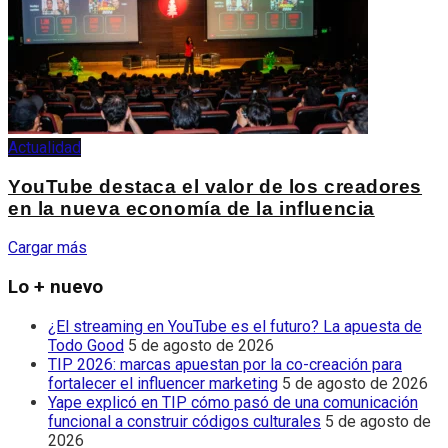
Actualidad
YouTube destaca el valor de los creadores
en la nueva economía de la influencia
Cargar más
Lo + nuevo
¿El streaming en YouTube es el futuro? La apuesta de
Todo Good
5 de agosto de 2026
TIP 2026: marcas apuestan por la co-creación para
fortalecer el influencer marketing
5 de agosto de 2026
Yape explicó en TIP cómo pasó de una comunicación
funcional a construir códigos culturales
5 de agosto de
2026