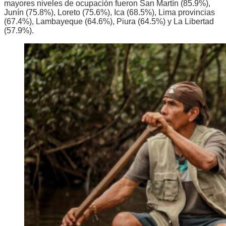
mayores niveles de ocupación fueron San Martín (85.9%),
Junín (75.8%), Loreto (75.6%), Ica (68.5%), Lima provincias
(67.4%), Lambayeque (64.6%), Piura (64.5%) y La Libertad
(57.9%).