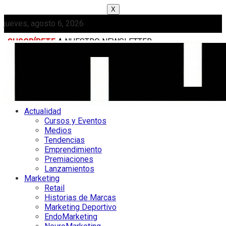
X
jueves, agosto 6, 2026
SUSCRÍBETE
A NUESTRO NEWSLETTER
MEDIAKIT
Actualidad
Cursos y Eventos
Medios
Tendencias
Emprendimiento
Premiaciones
Lanzamientos
Marketing
Retail
Historias de Marcas
Marketing Deportivo
EndoMarketing