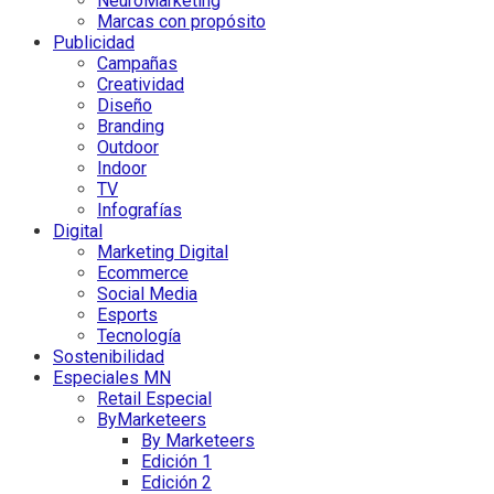
NeuroMarketing
Marcas con propósito
Publicidad
Campañas
Creatividad
Diseño
Branding
Outdoor
Indoor
TV
Infografías
Digital
Marketing Digital
Ecommerce
Social Media
Esports
Tecnología
Sostenibilidad
Especiales MN
Retail Especial
ByMarketeers
By Marketeers
Edición 1
Edición 2