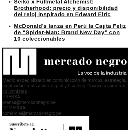
Seiko x Fullmetal Alchemist:
Brotherhood: precio y disponibilidad
del reloj inspirado en Edward Elric
McDonald’s lanza en Perú la Cajita Feliz
de “Spider-Man: Brand New Day” con
10 coleccionables
Medio especializado en comunicación de marcas, estrategia,
creatividad, realización, digital y branding. Conoce a nuestros
columnistas
.
PRENSA
prensa@mercadonegro.pe
COMERCIAL
comercial@mercadonegro.pe