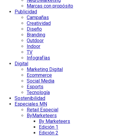
NeuroMarketing
Marcas con propósito
Publicidad
Campañas
Creatividad
Diseño
Branding
Outdoor
Indoor
TV
Infografías
Digital
Marketing Digital
Ecommerce
Social Media
Esports
Tecnología
Sostenibilidad
Especiales MN
Retail Especial
ByMarketeers
By Marketeers
Edición 1
Edición 2