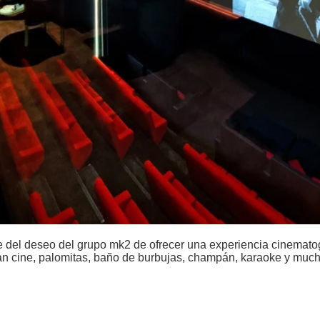
 del deseo del grupo mk2 de ofrecer una experiencia cinematog
an cine, palomitas, baño de burbujas, champán, karaoke y much