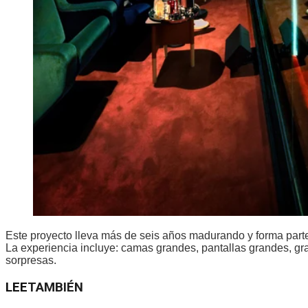
Este proyecto lleva más de seis años madurando y forma parte
La experiencia incluye: camas grandes, pantallas grandes, gr
sorpresas.
LEE
TAMBIÉN