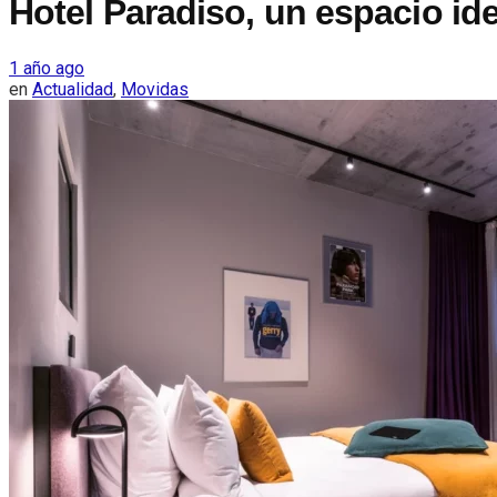
Hotel Paradiso, un espacio ide
1 año ago
en
Actualidad
,
Movidas