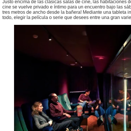
Justo encima de las clásicas salas de cine, las habitaciones de
cine se vuelve privado e íntimo para un encuentro bajo las sáb
tres metros de ancho desde la bañera! Mediante una tableta int
todo, elegir la película o serie que desees entre una gran vari