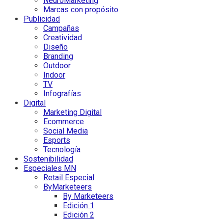
NeuroMarketing
Marcas con propósito
Publicidad
Campañas
Creatividad
Diseño
Branding
Outdoor
Indoor
TV
Infografías
Digital
Marketing Digital
Ecommerce
Social Media
Esports
Tecnología
Sostenibilidad
Especiales MN
Retail Especial
ByMarketeers
By Marketeers
Edición 1
Edición 2