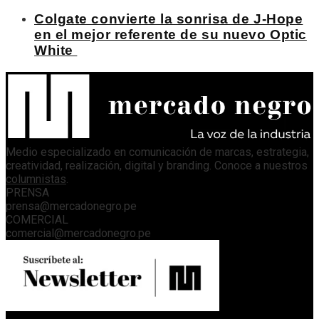
Colgate convierte la sonrisa de J-Hope
en el mejor referente de su nuevo Optic
White
Medio especializado en comunicación de marcas, estrategia,
creatividad, realización, digital y branding. Conoce a nuestros
columnistas
.
PRENSA
prensa@mercadonegro.pe
COMERCIAL
comercial@mercadonegro.pe