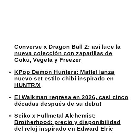
Converse x Dragon Ball Z: así luce la
nueva colección con zapatillas de
Goku, Vegeta y Freezer
KPop Demon Hunters: Mattel lanza
nuevo set estilo chibi inspirado en
HUNTR/X
El Walkman regresa en 2026, casi cinco
décadas después de su debut
Seiko x Fullmetal Alchemist:
Brotherhood: precio y disponibilidad
del reloj inspirado en Edward Elric