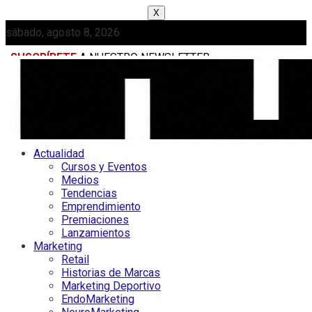
X
sábado, agosto 8, 2026
SUSCRÍBETE
A NUESTRO NEWSLETTER
MEDIAKIT
Actualidad
Cursos y Eventos
Medios
Tendencias
Emprendimiento
Premiaciones
Lanzamientos
Marketing
Retail
Historias de Marcas
Marketing Deportivo
EndoMarketing