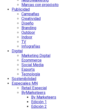
NeuroMarketing
Marcas con propósito
Publicidad
Campañas
Creatividad
Diseño
Branding
Outdoor
Indoor
TV
Infografías
Digital
Marketing Digital
Ecommerce
Social Media
Esports
Tecnología
Sostenibilidad
Especiales MN
Retail Especial
ByMarketeers
By Marketeers
Edición 1
Edición 2