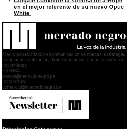
Colgate convierte la sonrisa de J-Hope
en el mejor referente de su nuevo Optic
White
Medio especializado en comunicación de marcas, estrategia,
creatividad, realización, digital y branding. Conoce a nuestros
columnistas
.
PRENSA
prensa@mercadonegro.pe
COMERCIAL
comercial@mercadonegro.pe
Principales Categorías