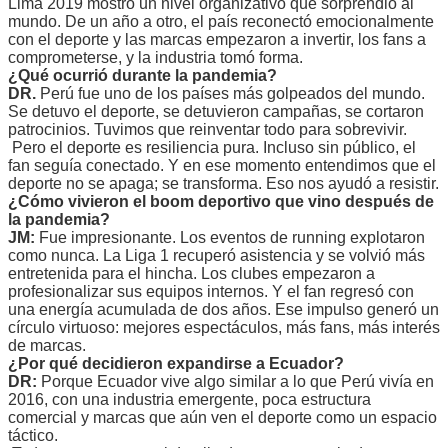
Lima 2019 mostró un nivel organizativo que sorprendió al
mundo. De un año a otro, el país reconectó emocionalmente
con el deporte y las marcas empezaron a invertir, los fans a
comprometerse, y la industria tomó forma.
¿Qué ocurrió durante la pandemia?
DR.
Perú fue uno de los países más golpeados del mundo.
Se detuvo el deporte, se detuvieron campañas, se cortaron
patrocinios. Tuvimos que reinventar todo para sobrevivir.
Pero el deporte es resiliencia pura. Incluso sin público, el
fan seguía conectado. Y en ese momento entendimos que el
deporte no se apaga; se transforma. Eso nos ayudó a resistir.
¿Cómo vivieron el boom deportivo que vino después de
la pandemia?
JM:
Fue impresionante. Los eventos de running explotaron
como nunca. La Liga 1 recuperó asistencia y se volvió más
entretenida para el hincha. Los clubes empezaron a
profesionalizar sus equipos internos. Y el fan regresó con
una energía acumulada de dos años. Ese impulso generó un
círculo virtuoso: mejores espectáculos, más fans, más interés
de marcas.
¿Por qué decidieron expandirse a Ecuador?
DR:
Porque Ecuador vive algo similar a lo que Perú vivía en
2016, con una industria emergente, poca estructura
comercial y marcas que aún ven el deporte como un espacio
táctico.