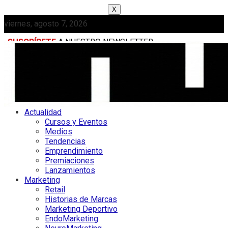
X
viernes, agosto 7, 2026
SUSCRÍBETE
A NUESTRO NEWSLETTER
MEDIAKIT
Actualidad
Cursos y Eventos
Medios
Tendencias
Emprendimiento
Premiaciones
Lanzamientos
Marketing
Retail
Historias de Marcas
Marketing Deportivo
EndoMarketing