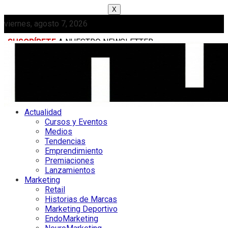
X
viernes, agosto 7, 2026
SUSCRÍBETE
A NUESTRO NEWSLETTER
MEDIAKIT
Actualidad
Cursos y Eventos
Medios
Tendencias
Emprendimiento
Premiaciones
Lanzamientos
Marketing
Retail
Historias de Marcas
Marketing Deportivo
EndoMarketing