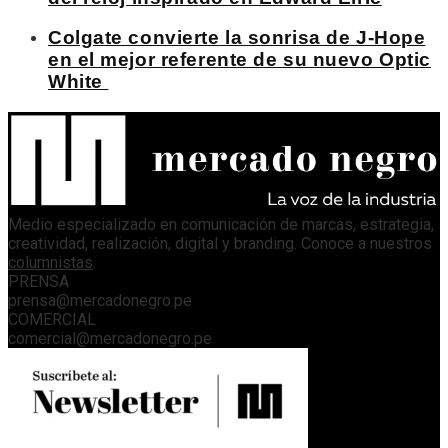
Colgate convierte la sonrisa de J-Hope
en el mejor referente de su nuevo Optic
White
Medio especializado en comunicación de marcas, estrategia,
creatividad, realización, digital y branding. Conoce a nuestros
columnistas
.
PRENSA
prensa@mercadonegro.pe
COMERCIAL
comercial@mercadonegro.pe