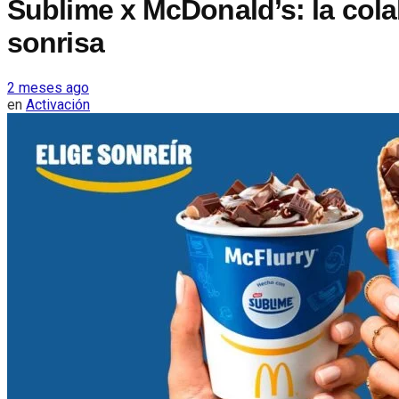
Sublime x McDonald’s: la cola
sonrisa
2 meses ago
en
Activación