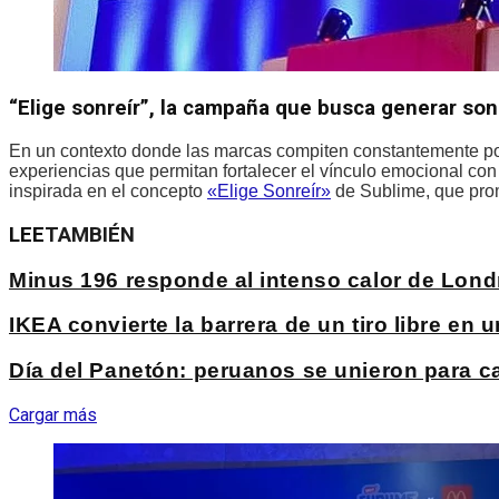
“Elige sonreír”, la campaña que busca generar son
En un contexto donde las marcas compiten constantemente po
experiencias que permitan fortalecer el vínculo emocional c
inspirada en el concepto
«Elige Sonreír»
de Sublime, que prom
LEE
TAMBIÉN
Minus 196 responde al intenso calor de Lond
IKEA convierte la barrera de un tiro libre e
Día del Panetón: peruanos se unieron para c
Cargar más