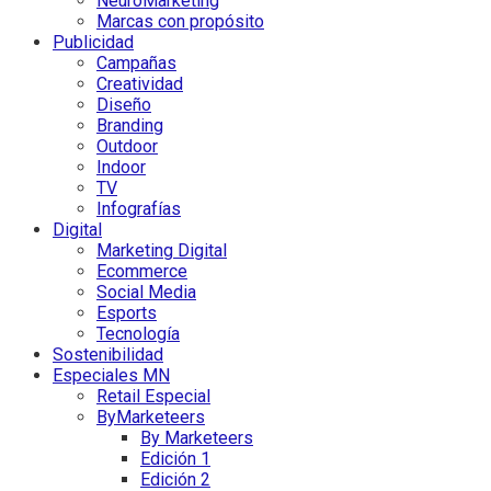
NeuroMarketing
Marcas con propósito
Publicidad
Campañas
Creatividad
Diseño
Branding
Outdoor
Indoor
TV
Infografías
Digital
Marketing Digital
Ecommerce
Social Media
Esports
Tecnología
Sostenibilidad
Especiales MN
Retail Especial
ByMarketeers
By Marketeers
Edición 1
Edición 2