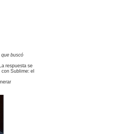
l que buscó
La respuesta se
n con Sublime: el
enerar