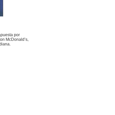
apuesta por
 con McDonald’s,
diana.