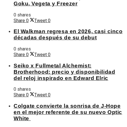
Goku, Vegeta y Freezer
0 shares
Share
0
Tweet
0
El Walkman regresa en 2026, casi cinco
décadas después de su debut
0 shares
Share
0
Tweet
0
Seiko x Fullmetal Alchemist:
Brotherhood: precio y disponibilidad
del reloj inspirado en Edward Elric
0 shares
Share
0
Tweet
0
Colgate convierte la sonrisa de J-Hope
en el mejor referente de su nuevo Optic
White