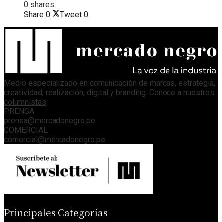
0 shares
Share
0
Tweet
0
Medio especializado en comunicación de marcas, estrategia,
creatividad, realización, digital y branding. Conoce a nuestros
columnistas
.
PRENSA
prensa@mercadonegro.pe
COMERCIAL
comercial@mercadonegro.pe
Principales Categorías