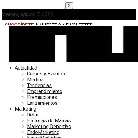
X
viernes, agosto 7, 2026
SUSCRÍBETE
A NUESTRO NEWSLETTER
MEDIAKIT
Actualidad
Cursos y Eventos
Medios
Tendencias
Emprendimiento
Premiaciones
Lanzamientos
Marketing
Retail
Historias de Marcas
Marketing Deportivo
EndoMarketing