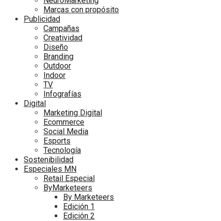
NeuroMarketing
Marcas con propósito
Publicidad
Campañas
Creatividad
Diseño
Branding
Outdoor
Indoor
TV
Infografías
Digital
Marketing Digital
Ecommerce
Social Media
Esports
Tecnología
Sostenibilidad
Especiales MN
Retail Especial
ByMarketeers
By Marketeers
Edición 1
Edición 2