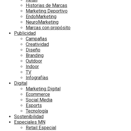
Historias de Marcas
Marketing Deportivo
EndoMarketing
NeuroMarketing
Marcas con propósito
Publicidad
Campañas
Creatividad
Diseño
Branding
Outdoor
Indoor
TV
Infografías
Digital
Marketing Digital
Ecommerce
Social Media
Esports
Tecnología
Sostenibilidad
Especiales MN
Retail Especial