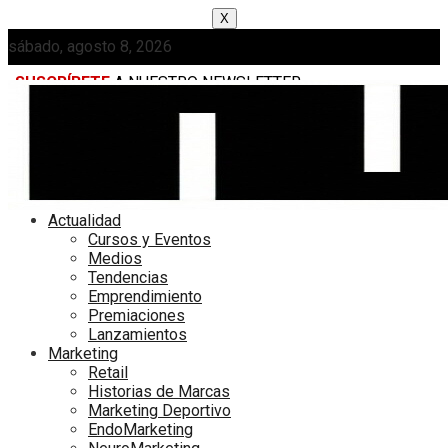
X
sábado, agosto 8, 2026
SUSCRÍBETE
A NUESTRO NEWSLETTER
MEDIAKIT
Actualidad
Cursos y Eventos
Medios
Tendencias
Emprendimiento
Premiaciones
Lanzamientos
Marketing
Retail
Historias de Marcas
Marketing Deportivo
EndoMarketing