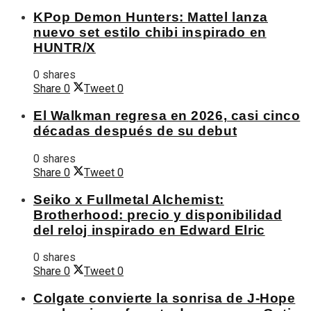
KPop Demon Hunters: Mattel lanza
nuevo set estilo chibi inspirado en
HUNTR/X
0 shares
Share
0
Tweet
0
El Walkman regresa en 2026, casi cinco
décadas después de su debut
0 shares
Share
0
Tweet
0
Seiko x Fullmetal Alchemist:
Brotherhood: precio y disponibilidad
del reloj inspirado en Edward Elric
0 shares
Share
0
Tweet
0
Colgate convierte la sonrisa de J-Hope