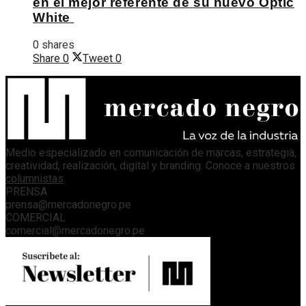
en el mejor referente de su nuevo Optic
White
0 shares
Share
0
Tweet
0
Medio especializado en comunicación de marcas, estrategia,
creatividad, realización, digital y branding. Conoce a nuestros
columnistas
.
PRENSA
prensa@mercadonegro.pe
COMERCIAL
comercial@mercadonegro.pe