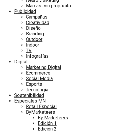
NeuroMarketing
Marcas con propósito
Publicidad
Campañas
Creatividad
Diseño
Branding
Outdoor
Indoor
TV
Infografías
Digital
Marketing Digital
Ecommerce
Social Media
Esports
Tecnología
Sostenibilidad
Especiales MN
Retail Especial
ByMarketeers
By Marketeers
Edición 1
Edición 2