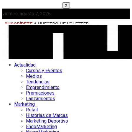
X
viernes, agosto 7, 2026
SUSCRÍBETE
A NUESTRO NEWSLETTER
MEDIAKIT
Actualidad
Cursos y Eventos
Medios
Tendencias
Emprendimiento
Premiaciones
Lanzamientos
Marketing
Retail
Historias de Marcas
Marketing Deportivo
EndoMarketing