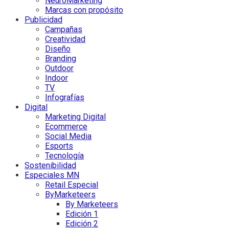
NeuroMarketing
Marcas con propósito
Publicidad
Campañas
Creatividad
Diseño
Branding
Outdoor
Indoor
TV
Infografías
Digital
Marketing Digital
Ecommerce
Social Media
Esports
Tecnología
Sostenibilidad
Especiales MN
Retail Especial
ByMarketeers
By Marketeers
Edición 1
Edición 2