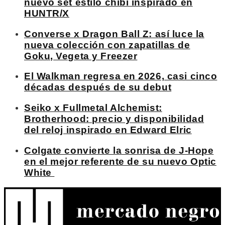
nuevo set estilo chibi inspirado en
HUNTR/X
Converse x Dragon Ball Z: así luce la
nueva colección con zapatillas de
Goku, Vegeta y Freezer
El Walkman regresa en 2026, casi cinco
décadas después de su debut
Seiko x Fullmetal Alchemist:
Brotherhood: precio y disponibilidad
del reloj inspirado en Edward Elric
Colgate convierte la sonrisa de J-Hope
en el mejor referente de su nuevo Optic
White