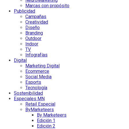
NeuroMarketing
Marcas con propósito
Publicidad
Campañas
Creatividad
Diseño
Branding
Outdoor
Indoor
TV
Infografías
Digital
Marketing Digital
Ecommerce
Social Media
Esports
Tecnología
Sostenibilidad
Especiales MN
Retail Especial
ByMarketeers
By Marketeers
Edición 1
Edición 2