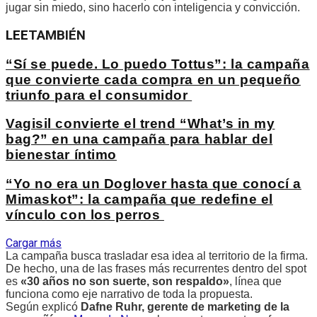
jugar sin miedo, sino hacerlo con inteligencia y convicción.
LEE
TAMBIÉN
“Sí se puede. Lo puedo Tottus”: la campaña
que convierte cada compra en un pequeño
triunfo para el consumidor
Vagisil convierte el trend “What’s in my
bag?” en una campaña para hablar del
bienestar íntimo
“Yo no era un Doglover hasta que conocí a
Mimaskot”: la campaña que redefine el
vínculo con los perros
Cargar más
La campaña busca trasladar esa idea al territorio de la firma.
De hecho, una de las frases más recurrentes dentro del spot
es
«30 años no son suerte, son respaldo»
, línea que
funciona como eje narrativo de toda la propuesta.
Según explicó
Dafne Ruhr, gerente de marketing de la