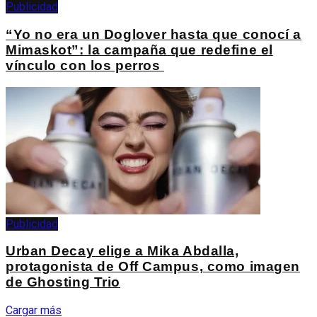
Publicidad
“Yo no era un Doglover hasta que conocí a
Mimaskot”: la campaña que redefine el
vínculo con los perros
Publicidad
Urban Decay elige a Mika Abdalla,
protagonista de Off Campus, como imagen
de Ghosting Trio
Cargar más