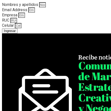
Nombres y apellidos
Email Address
Empresa
RUC
Celular
Ingresar