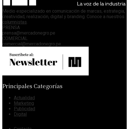
Medio especializado en comunicación de marcas, estrategia,
creatividad, realización, digital y branding. Conoce a nuestros
columnistas
.
PRENSA
prensa@mercadonegro.pe
COMERCIAL
comercial@mercadonegro.pe
Principales Categorías
Actualidad
Marketing
Publicidad
Digital
Contacto