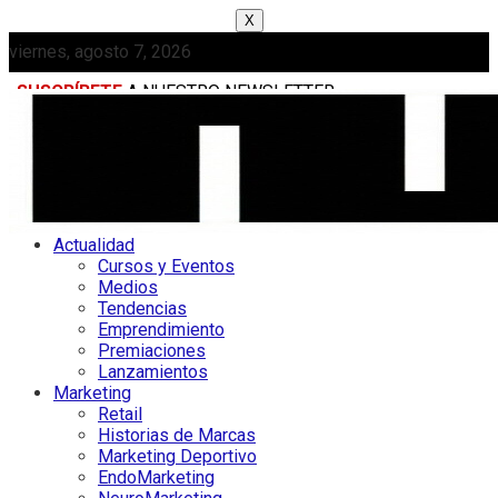
X
viernes, agosto 7, 2026
SUSCRÍBETE
A NUESTRO NEWSLETTER
MEDIAKIT
Actualidad
Cursos y Eventos
Medios
Tendencias
Emprendimiento
Premiaciones
Lanzamientos
Marketing
Retail
Historias de Marcas
Marketing Deportivo
EndoMarketing