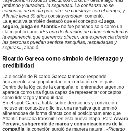
trayectoria.
«Nosotros decidimos construir desde algo más
profundo y duradero: la seguridad. La confianza no se
comunica de un día para otro, se construye con el tiempo, y
Atlantic lleva 30 años construyéndola»
, comentó.
La ejecutiva también destacó que el concepto
«Juega
seguro, juega en Atlantic»
no fue pensado solo como un
claim publicitario.
«Es una declaración de cómo entendemos
la experiencia que queremos ofrecer: una experiencia donde
las personas puedan sentirse tranquilas, respaldadas y
seguras»
, añadió.
Ricardo Gareca como símbolo de liderazgo y
credibilidad
La elección de Ricardo Gareca tampoco responde
únicamente a su popularidad o recordación en el país.
Dentro de la lógica de la campaña, el entrenador argentino
aparece como una figura capaz de representar conceptos
como liderazgo y tranquilidad.
En el spot, Gareca habla sobre decisiones y convicción
incluso en contextos difíciles, una narrativa que terminó
alineándose de forma directa con el posicionamiento que
Atlantic buscaba transmitir en esta nueva etapa. Para
Álvaro
Pereyra, subgerente de marca y comunicaciones de la
compañía
, la conexión surgió de manera natural.
«Ricardo