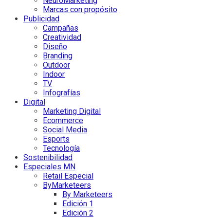
NeuroMarketing
Marcas con propósito
Publicidad
Campañas
Creatividad
Diseño
Branding
Outdoor
Indoor
TV
Infografías
Digital
Marketing Digital
Ecommerce
Social Media
Esports
Tecnología
Sostenibilidad
Especiales MN
Retail Especial
ByMarketeers
By Marketeers
Edición 1
Edición 2