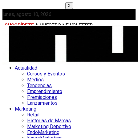
X
lunes, agosto 10, 2026
SUSCRÍBETE
A NUESTRO NEWSLETTER
MEDIAKIT
Actualidad
Cursos y Eventos
Medios
Tendencias
Emprendimiento
Premiaciones
Lanzamientos
Marketing
Retail
Historias de Marcas
Marketing Deportivo
EndoMarketing