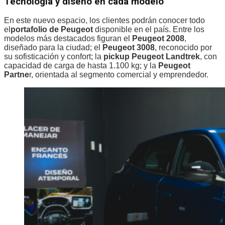
Tecnología y diseño en cada modelo
En este nuevo espacio, los clientes podrán conocer todo
el
portafolio de Peugeot
disponible en el país. Entre los
modelos más destacados figuran el
Peugeot 2008
,
diseñado para la ciudad; el
Peugeot 3008
, reconocido por
su sofisticación y confort; la
pickup Peugeot Landtrek
, con
capacidad de carga de hasta 1.100 kg; y la
Peugeot
Partne
r, orientada al segmento comercial y emprendedor.