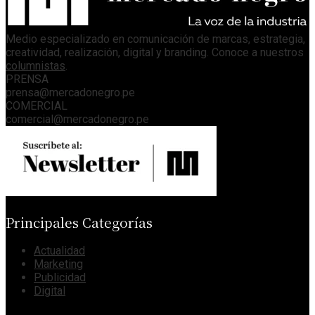
Medio especializado en comunicación de marcas, estrategia,
creatividad, realización, digital y branding. Conoce a nuestros
columnistas
.
PRENSA
prensa@mercadonegro.pe
COMERCIAL
comercial@mercadonegro.pe
Principales Categorías
Actualidad
Marketing
Publicidad
Digital