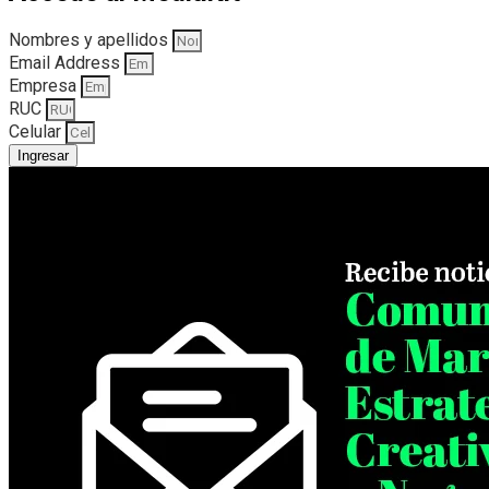
Nombres y apellidos
Email Address
Empresa
RUC
Celular
Ingresar