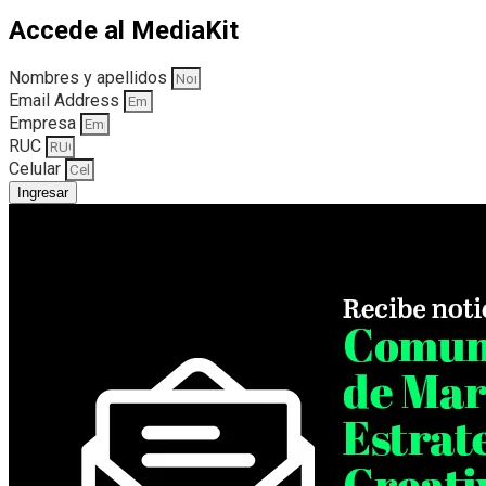
Accede al MediaKit
Nombres y apellidos
Email Address
Empresa
RUC
Celular
Ingresar