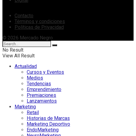
Digital
Contacto
Términos y condiciones
Políticas de Privacidad
© 2026 Mercado Negro
No Result
View All Result
Actualidad
Cursos y Eventos
Medios
Tendencias
Emprendimiento
Premiaciones
Lanzamientos
Marketing
Retail
Historias de Marcas
Marketing Deportivo
EndoMarketing
NeuroMarketing