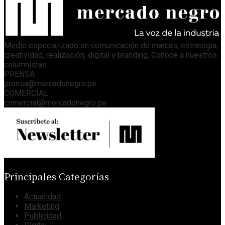
Medio especializado en comunicación de marcas, estrategia,
creatividad, realización, digital y branding. Conoce a nuestros
columnistas
.
PRENSA
prensa@mercadonegro.pe
COMERCIAL
comercial@mercadonegro.pe
Principales Categorías
Actualidad
Marketing
Publicidad