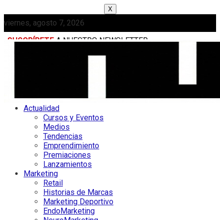
X
viernes, agosto 7, 2026
SUSCRÍBETE
A NUESTRO NEWSLETTER
MEDIAKIT
Actualidad
Cursos y Eventos
Medios
Tendencias
Emprendimiento
Premiaciones
Lanzamientos
Marketing
Retail
Historias de Marcas
Marketing Deportivo
EndoMarketing