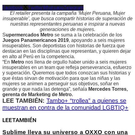
Facebook
Twitter
Whatsapp
Telegram
El retailer presenta la campaña ‘Mujer Peruana, Mujer
insuperable’, que busca compartir historias de superación de
nuestras representantes peruanas e inspirar a nuevas
generaciones de mujeres.
S
upermercados Metro
se suma a la celebración de los
Juegos Panamericanos 2019
, apoyando a seis mujeres
insuperables. Son deportistas con historias de fuerza que
destacan en las disciplinas que representan, y quieren dejar
en alto al Perú en la competencia.
“En
Metro
nos llena de orgullo haber unido a seis mujeres
insuperables en un team que refleja perseverancia, esfuerzo
y superación. Queremos que todos conozcan sus historias y
que éstas sirvan de motivación para que las niñas y las
mujeres se animen a perseguir sus objetivos, soñar en
grande y que nada las detenga”, señala
Mercedes Torres,
gerenta de Marketing de Metro.
LEE TAMBIÉN:
Tambo+ “trollea” a quienes se
muestran en contra de la comunidad LGBTIQ+
LEE
TAMBIÉN
Sublime lleva su universo a OXXO con una