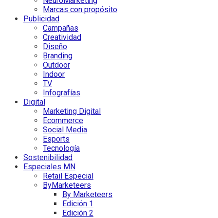
NeuroMarketing
Marcas con propósito
Publicidad
Campañas
Creatividad
Diseño
Branding
Outdoor
Indoor
TV
Infografías
Digital
Marketing Digital
Ecommerce
Social Media
Esports
Tecnología
Sostenibilidad
Especiales MN
Retail Especial
ByMarketeers
By Marketeers
Edición 1
Edición 2