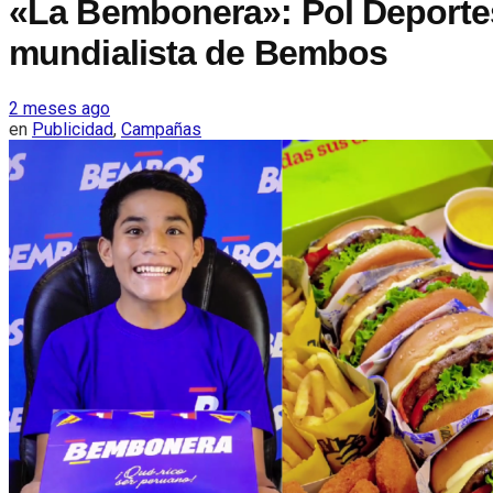
«La Bembonera»: Pol Deporte
mundialista de Bembos
2 meses ago
en
Publicidad
,
Campañas