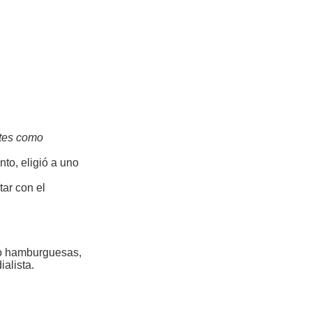
rtes como
to, eligió a uno
ar con el
tro hamburguesas,
alista.