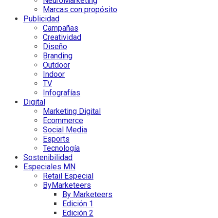
NeuroMarketing
Marcas con propósito
Publicidad
Campañas
Creatividad
Diseño
Branding
Outdoor
Indoor
TV
Infografías
Digital
Marketing Digital
Ecommerce
Social Media
Esports
Tecnología
Sostenibilidad
Especiales MN
Retail Especial
ByMarketeers
By Marketeers
Edición 1
Edición 2