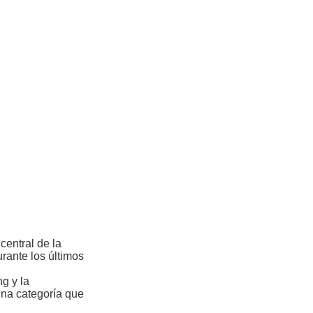
entral de la
urante los últimos
g y la
una categoría que