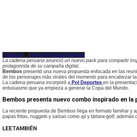
Facebook
Twitter
Whatsapp
Telegram
La cadena peruana anunció un nuevo pack para compartir ins
protagonista de su campaña digital.
Bembos
presentó una nueva propuesta enfocada en las reunio
de los personajes más virales del momento para encabezar l
La cadena peruana incorporó a
Pol Deportes
en la presenta
entusiasmo que ya empieza a generar la Copa del Mundo.
Bembos presenta nuevo combo inspirado en la p
La reciente propuesta de Bembos llega en formato familiar y a
papas fritas, nuggets y salsas como ají y tártara-golf, ademá
LEE
TAMBIÉN