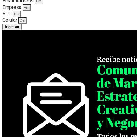
Email Address
Empresa
RUC
Celular
Ingresar