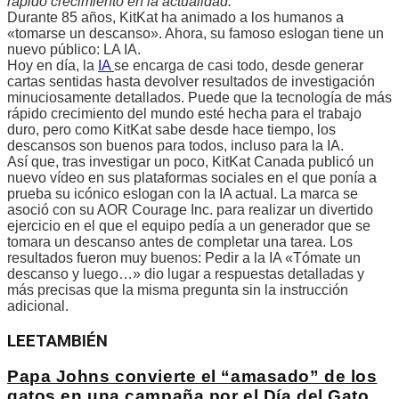
rápido crecimiento en la actualidad.
Durante 85 años, KitKat ha animado a los humanos a
«tomarse un descanso». Ahora, su famoso eslogan tiene un
nuevo público: LA IA.
Hoy en día, la
IA
se encarga de casi todo, desde generar
cartas sentidas hasta devolver resultados de investigación
minuciosamente detallados. Puede que la tecnología de más
rápido crecimiento del mundo esté hecha para el trabajo
duro, pero como KitKat sabe desde hace tiempo, los
descansos son buenos para todos, incluso para la IA.
Así que, tras investigar un poco, KitKat Canada publicó un
nuevo vídeo en sus plataformas sociales en el que ponía a
prueba su icónico eslogan con la IA actual. La marca se
asoció con su AOR Courage Inc. para realizar un divertido
ejercicio en el que el equipo pedía a un generador que se
tomara un descanso antes de completar una tarea. Los
resultados fueron muy buenos: Pedir a la IA «Tómate un
descanso y luego…» dio lugar a respuestas detalladas y
más precisas que la misma pregunta sin la instrucción
adicional.
LEE
TAMBIÉN
Papa Johns convierte el “amasado” de los
gatos en una campaña por el Día del Gato