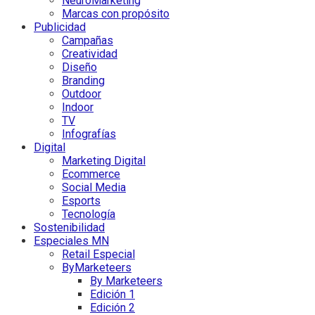
NeuroMarketing
Marcas con propósito
Publicidad
Campañas
Creatividad
Diseño
Branding
Outdoor
Indoor
TV
Infografías
Digital
Marketing Digital
Ecommerce
Social Media
Esports
Tecnología
Sostenibilidad
Especiales MN
Retail Especial
ByMarketeers
By Marketeers
Edición 1
Edición 2