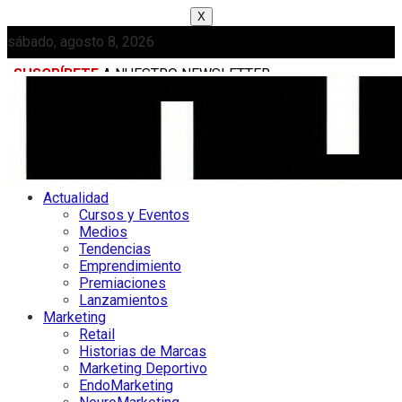
X
sábado, agosto 8, 2026
SUSCRÍBETE
A NUESTRO NEWSLETTER
MEDIAKIT
Actualidad
Cursos y Eventos
Medios
Tendencias
Emprendimiento
Premiaciones
Lanzamientos
Marketing
Retail
Historias de Marcas
Marketing Deportivo
EndoMarketing