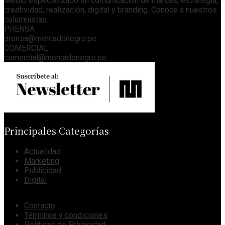
Medio especializado en comunicación de marcas, estrategia,
creatividad, realización, digital y branding. Conoce a nuestros
columnistas
.
PRENSA
prensa@mercadonegro.pe
COMERCIAL
comercial@mercadonegro.pe
Principales Categorías
Actualidad
Marketing
Publicidad
Digital
Contacto
Términos y condiciones
Políticas de Privacidad