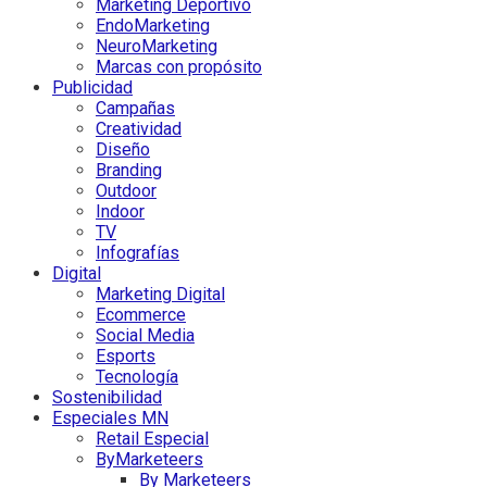
Marketing Deportivo
EndoMarketing
NeuroMarketing
Marcas con propósito
Publicidad
Campañas
Creatividad
Diseño
Branding
Outdoor
Indoor
TV
Infografías
Digital
Marketing Digital
Ecommerce
Social Media
Esports
Tecnología
Sostenibilidad
Especiales MN
Retail Especial
ByMarketeers
By Marketeers