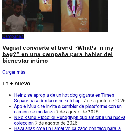
Campañas
Vagisil convierte el trend “What’s in my
bag?” en una campaña para hablar del
bienestar íntimo
Cargar más
Lo + nuevo
Heinz se apropia de un hot dog gigante en Times
Square para destacar su ketchup
7 de agosto de 2026
Apple Music te invita a cambiar de plataforma con un
camión de mudanza
7 de agosto de 2026
Nike x One Piece: el Poneglyph que anticipa una nueva
colección
7 de agosto de 2026
Havaianas crea un llamativo calzado con taco para la