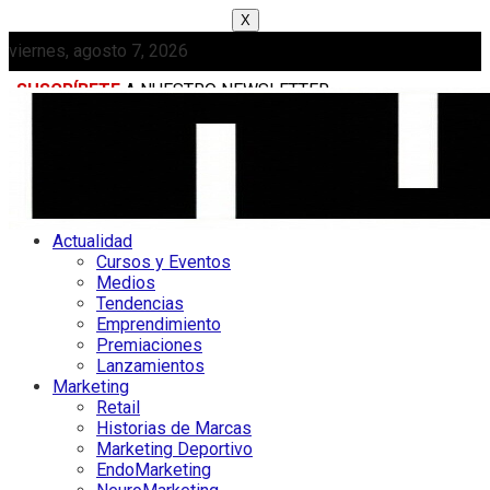
X
viernes, agosto 7, 2026
SUSCRÍBETE
A NUESTRO NEWSLETTER
MEDIAKIT
Actualidad
Cursos y Eventos
Medios
Tendencias
Emprendimiento
Premiaciones
Lanzamientos
Marketing
Retail
Historias de Marcas
Marketing Deportivo
EndoMarketing