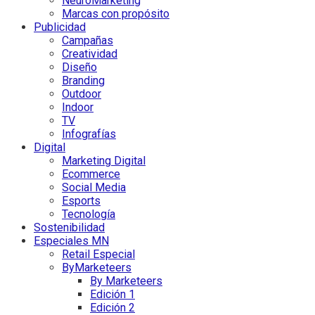
NeuroMarketing
Marcas con propósito
Publicidad
Campañas
Creatividad
Diseño
Branding
Outdoor
Indoor
TV
Infografías
Digital
Marketing Digital
Ecommerce
Social Media
Esports
Tecnología
Sostenibilidad
Especiales MN
Retail Especial
ByMarketeers
By Marketeers
Edición 1
Edición 2