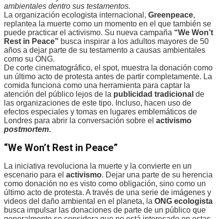
ambientales dentro sus testamentos.
La organización ecologista internacional,
Greenpeace
,
replantea la muerte como un momento en el que también se
puede practicar el activismo. Su nueva campaña
“We Won’t
Rest in Peace”
busca inspirar a los adultos mayores de 50
años a dejar parte de su testamento a causas ambientales
como su ONG.
De corte cinematográfico, el spot, muestra la donación como
un último acto de protesta antes de partir completamente. La
comida funciona como una herramienta para captar la
atención del público lejos de la
publicidad tradicional
de
las organizaciones de este tipo. Incluso, hacen uso de
efectos especiales y tomas en lugares emblemáticos de
Londres para abrir la conversación sobre el
activismo
postmortem
.
“We Won’t Rest in Peace”
La iniciativa revoluciona la muerte y la convierte en un
escenario para el
activismo
. Dejar una parte de su herencia
como donación no es visto como obligación, sino como un
último acto de protesta. A través de una serie de imágenes y
videos del daño ambiental en el planeta, la
ONG
ecologista
busca impulsar las donaciones de parte de un público que
generalmente se considera que no está interesado en estas