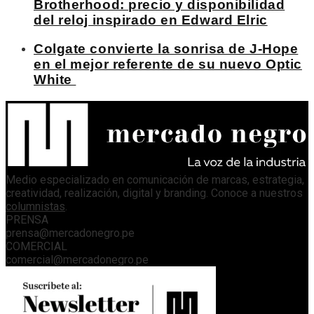
Brotherhood: precio y disponibilidad
del reloj inspirado en Edward Elric
Colgate convierte la sonrisa de J-Hope
en el mejor referente de su nuevo Optic
White
Medio especializado en comunicación de marcas, estrategia,
creatividad, realización, digital y branding. Conoce a nuestros
columnistas
.
PRENSA
prensa@mercadonegro.pe
COMERCIAL
comercial@mercadonegro.pe