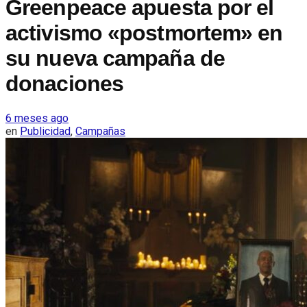
Greenpeace apuesta por el
activismo «postmortem» en
su nueva campaña de
donaciones
6 meses ago
en
Publicidad
,
Campañas