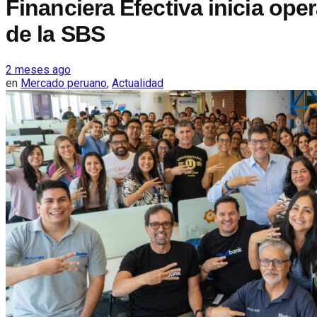
Financiera Efectiva inicia op
de la SBS
2 meses ago
en
Mercado peruano
,
Actualidad