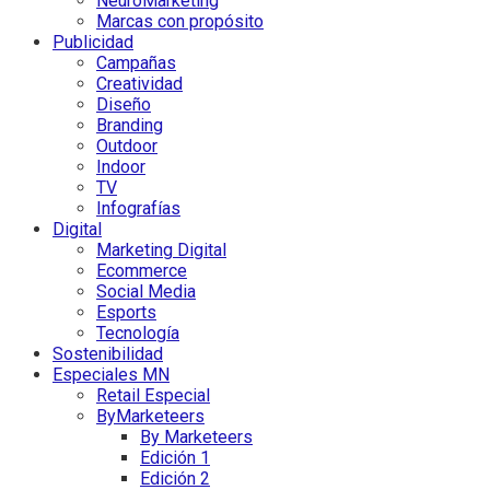
NeuroMarketing
Marcas con propósito
Publicidad
Campañas
Creatividad
Diseño
Branding
Outdoor
Indoor
TV
Infografías
Digital
Marketing Digital
Ecommerce
Social Media
Esports
Tecnología
Sostenibilidad
Especiales MN
Retail Especial
ByMarketeers
By Marketeers
Edición 1
Edición 2