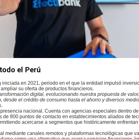
 todo el Perú
n
iniciada en 2021, periodo en el que la entidad impulsó invers
ampliar su oferta de productos financieros.
ransformación digital, evolucionando nuestra propuesta de valor
ro, desde el crédito de consumo hasta el ahorro y diversos medi
k.
 presencia nacional. Cuenta con agencias especiales dentro de
e 800 puntos de contacto en establecimientos aliados de tec
permitiendo acercarse a segmentos que históricamente enfrenta
gral mediante canales remotos y plataformas tecnológicas que v
arse como una alternativa que acerca servicios financieros ági