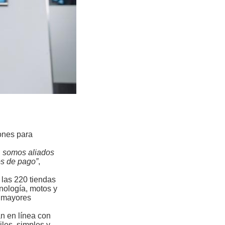
iones para
, somos aliados
os de pago”
,
 las 220 tiendas
nología, motos y
n mayores
an en línea con
les, simples y