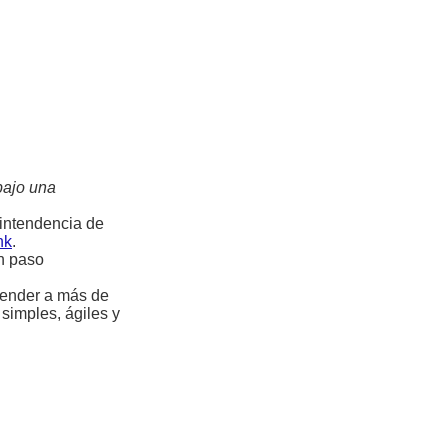
bajo una
rintendencia de
nk
.
un paso
atender a más de
 simples, ágiles y