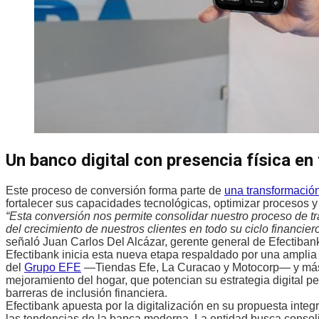
Un banco digital con presencia física en
Este proceso de conversión forma parte de
una transformació
fortalecer sus capacidades tecnológicas, optimizar procesos y 
“Esta conversión nos permite consolidar nuestro proceso de t
del crecimiento de nuestros clientes en todo su ciclo financie
señaló Juan Carlos Del Alcázar, gerente general de Efectiban
Efectibank inicia esta nueva etapa respaldado por una amplia
del
Grupo EFE
—Tiendas Efe, La Curacao y Motocorp— y más d
mejoramiento del hogar, que potencian su estrategia digital 
barreras de inclusión financiera.
Efectibank apuesta por la digitalización en su propuesta inte
las tendencias de la banca moderna. La entidad busca consolid