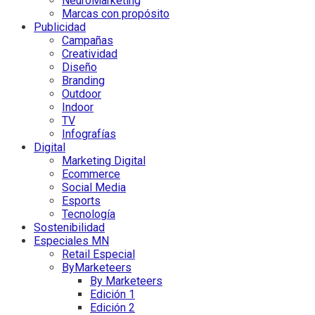
NeuroMarketing
Marcas con propósito
Publicidad
Campañas
Creatividad
Diseño
Branding
Outdoor
Indoor
TV
Infografías
Digital
Marketing Digital
Ecommerce
Social Media
Esports
Tecnología
Sostenibilidad
Especiales MN
Retail Especial
ByMarketeers
By Marketeers
Edición 1
Edición 2