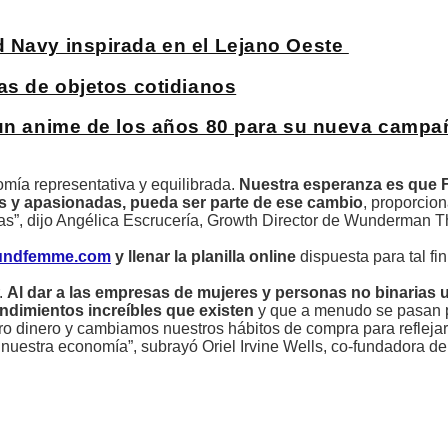
d Navy inspirada en el Lejano Oeste
as de objetos cotidianos
 un anime de los años 80 para su nueva campa
omía representativa y equilibrada.
Nuestra esperanza es que
as y apasionadas, pueda ser parte de ese cambio
, proporcio
as”, dijo Angélica Escrucería, Growth Director de Wunderman
undfemme.com
y llenar la planilla online
dispuesta para tal fi
.
Al dar a las empresas de mujeres y personas no binarias 
dimientos increíbles que existen
y que a menudo se pasan po
dinero y cambiamos nuestros hábitos de compra para refleja
 a nuestra economía”, subrayó Oriel Irvine Wells, co-fundadora