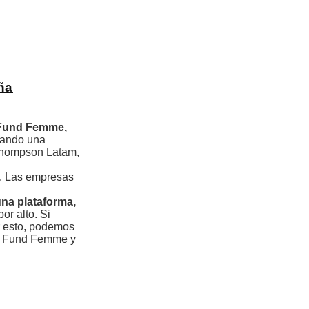
ña
 Fund Femme,
nando una
 Thompson Latam,
n. Las empresas
una plataforma,
r alto. Si
r esto, podemos
 de Fund Femme y