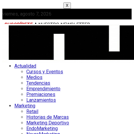
X
viernes, agosto 7, 2026
SUSCRÍBETE
A NUESTRO NEWSLETTER
MEDIAKIT
Actualidad
Cursos y Eventos
Medios
Tendencias
Emprendimiento
Premiaciones
Lanzamientos
Marketing
Retail
Historias de Marcas
Marketing Deportivo
EndoMarketing