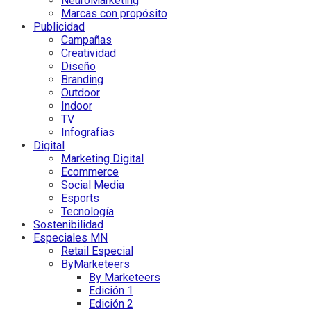
NeuroMarketing
Marcas con propósito
Publicidad
Campañas
Creatividad
Diseño
Branding
Outdoor
Indoor
TV
Infografías
Digital
Marketing Digital
Ecommerce
Social Media
Esports
Tecnología
Sostenibilidad
Especiales MN
Retail Especial
ByMarketeers
By Marketeers
Edición 1
Edición 2