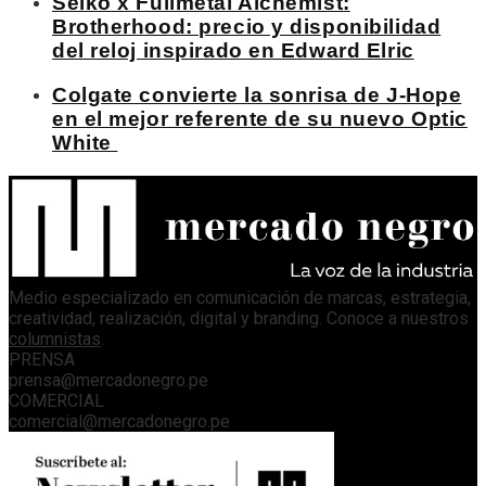
Seiko x Fullmetal Alchemist:
Brotherhood: precio y disponibilidad
del reloj inspirado en Edward Elric
Colgate convierte la sonrisa de J-Hope
en el mejor referente de su nuevo Optic
White
Medio especializado en comunicación de marcas, estrategia,
creatividad, realización, digital y branding. Conoce a nuestros
columnistas
.
PRENSA
prensa@mercadonegro.pe
COMERCIAL
comercial@mercadonegro.pe