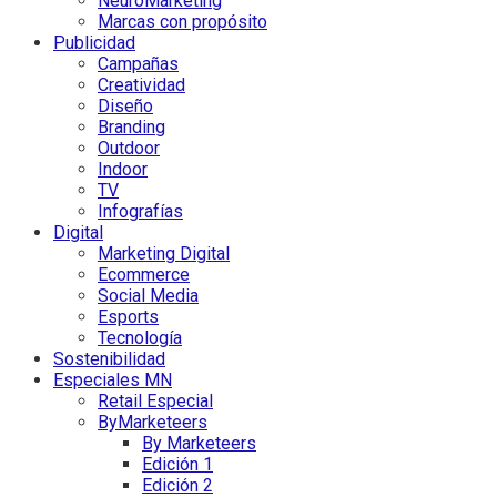
NeuroMarketing
Marcas con propósito
Publicidad
Campañas
Creatividad
Diseño
Branding
Outdoor
Indoor
TV
Infografías
Digital
Marketing Digital
Ecommerce
Social Media
Esports
Tecnología
Sostenibilidad
Especiales MN
Retail Especial
ByMarketeers
By Marketeers
Edición 1
Edición 2