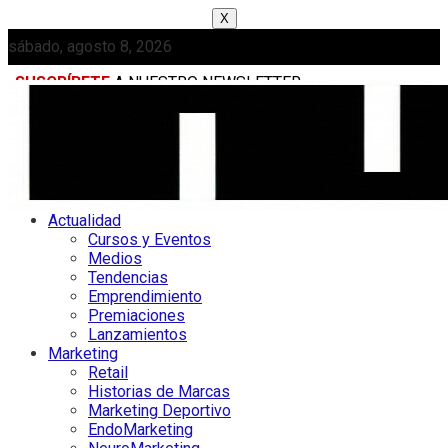
X
sábado, agosto 8, 2026
SUSCRÍBETE
A NUESTRO NEWSLETTER
MEDIAKIT
Actualidad
Cursos y Eventos
Medios
Tendencias
Emprendimiento
Premiaciones
Lanzamientos
Marketing
Retail
Historias de Marcas
Marketing Deportivo
EndoMarketing