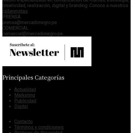
creatividad, realización, digital y branding. Conoce a nuestros
columnistas
.
PRENSA
prensa@mercadonegro.pe
COMERCIAL
comercial@mercadonegro.pe
Principales Categorías
Actualidad
Marketing
Publicidad
Digital
Contacto
Términos y condiciones
Políticas de Privacidad