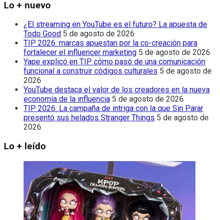
Lo + nuevo
¿El streaming en YouTube es el futuro? La apuesta de
Todo Good
5 de agosto de 2026
TIP 2026: marcas apuestan por la co-creación para
fortalecer el influencer marketing
5 de agosto de 2026
Yape explicó en TIP cómo pasó de una comunicación
funcional a construir códigos culturales
5 de agosto de
2026
YouTube destaca el valor de los creadores en la nueva
economía de la influencia
5 de agosto de 2026
TIP 2026: La campaña de intriga con la que Sin Parar
presentó sus helados Stranger Things
5 de agosto de
2026
Lo + leído