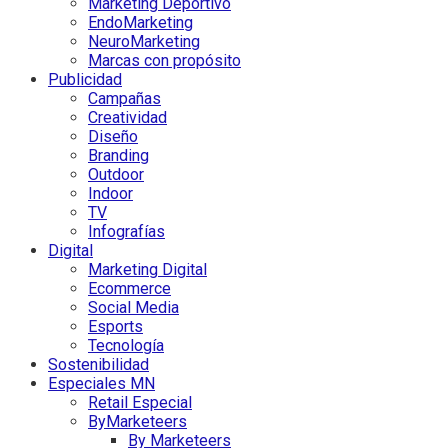
Marketing Deportivo
EndoMarketing
NeuroMarketing
Marcas con propósito
Publicidad
Campañas
Creatividad
Diseño
Branding
Outdoor
Indoor
TV
Infografías
Digital
Marketing Digital
Ecommerce
Social Media
Esports
Tecnología
Sostenibilidad
Especiales MN
Retail Especial
ByMarketeers
By Marketeers