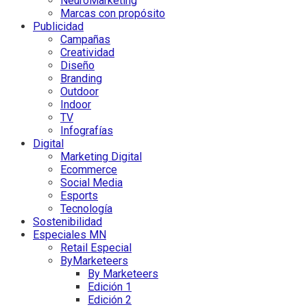
NeuroMarketing
Marcas con propósito
Publicidad
Campañas
Creatividad
Diseño
Branding
Outdoor
Indoor
TV
Infografías
Digital
Marketing Digital
Ecommerce
Social Media
Esports
Tecnología
Sostenibilidad
Especiales MN
Retail Especial
ByMarketeers
By Marketeers
Edición 1
Edición 2