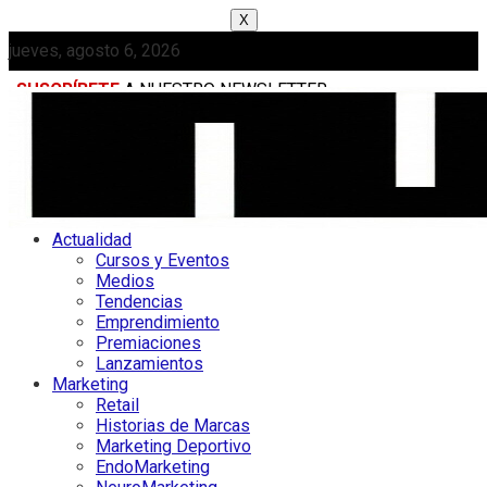
X
jueves, agosto 6, 2026
SUSCRÍBETE
A NUESTRO NEWSLETTER
MEDIAKIT
Actualidad
Cursos y Eventos
Medios
Tendencias
Emprendimiento
Premiaciones
Lanzamientos
Marketing
Retail
Historias de Marcas
Marketing Deportivo
EndoMarketing