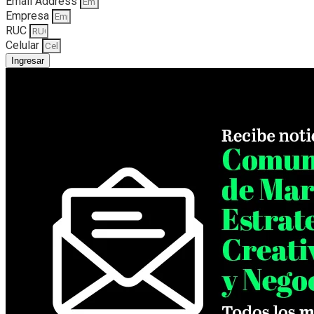
Email Address
Empresa
RUC
Celular
Ingresar