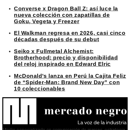
Converse x Dragon Ball Z: así luce la
nueva colección con zapatillas de
Goku, Vegeta y Freezer
El Walkman regresa en 2026, casi cinco
décadas después de su debut
Seiko x Fullmetal Alchemist:
Brotherhood: precio y disponibilidad
del reloj inspirado en Edward Elric
McDonald’s lanza en Perú la Cajita Feliz
de “Spider-Man: Brand New Day” con
10 coleccionables
Medio especializado en comunicación de marcas, estrategia,