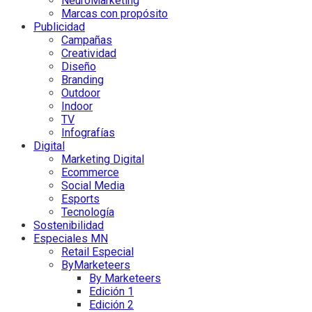
NeuroMarketing
Marcas con propósito
Publicidad
Campañas
Creatividad
Diseño
Branding
Outdoor
Indoor
TV
Infografías
Digital
Marketing Digital
Ecommerce
Social Media
Esports
Tecnología
Sostenibilidad
Especiales MN
Retail Especial
ByMarketeers
By Marketeers
Edición 1
Edición 2