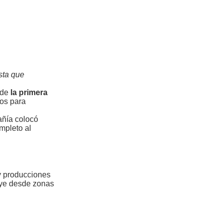
sta que
 de
la primera
ros para
pañía colocó
mpleto al
 y producciones
uye desde zonas