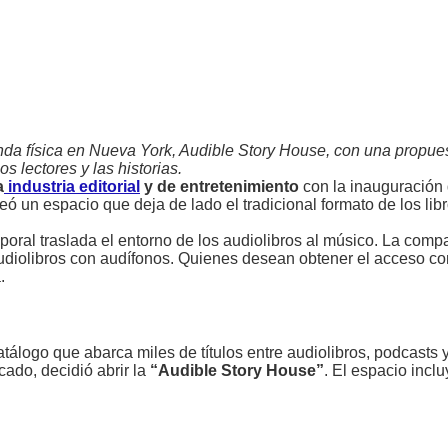
enda física en Nueva York, Audible Story House, con una propue
os lectores y las historias.
a
industria editorial
y de entretenimiento
con la inauguración
reó un espacio que deja de lado el tradicional formato de los lib
emporal traslada el entorno de los audiolibros al músico. La com
audiolibros con audífonos. Quienes desean obtener el acceso co
a.
catálogo que abarca miles de títulos entre audiolibros, podcasts
cado, decidió abrir la
“Audible Story House”
. El espacio incl