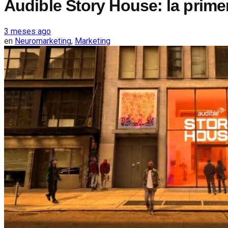
Audible Story House: la primer
3 meses ago
en
Neuromarketing
,
Marketing