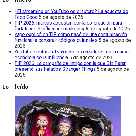
¿El streaming en YouTube es el futuro? La apuesta de
Todo Good
5 de agosto de 2026
TIP 2026: marcas apuestan por la co-creación para
fortalecer el influencer marketing
5 de agosto de 2026
Yape explicó en TIP cómo pasó de una comunicación
funcional a construir códigos culturales
5 de agosto de
2026
YouTube destaca el valor de los creadores en la nueva
economía de la influencia
5 de agosto de 2026
TIP 2026: La campaña de intriga con la que Sin Parar
presentó sus helados Stranger Things
5 de agosto de
2026
Lo + leído