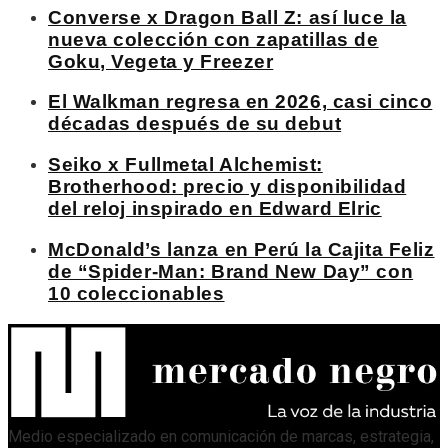
Converse x Dragon Ball Z: así luce la
nueva colección con zapatillas de
Goku, Vegeta y Freezer
El Walkman regresa en 2026, casi cinco
décadas después de su debut
Seiko x Fullmetal Alchemist:
Brotherhood: precio y disponibilidad
del reloj inspirado en Edward Elric
McDonald’s lanza en Perú la Cajita Feliz
de “Spider-Man: Brand New Day” con
10 coleccionables
Medio especializado en comunicación de marcas, estrategia,