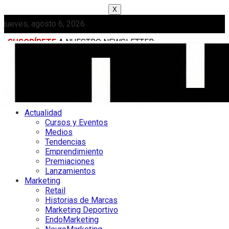
X
jueves, agosto 6, 2026
SUSCRÍBETE
A NUESTRO NEWSLETTER
MEDIAKIT
Actualidad
Cursos y Eventos
Medios
Tendencias
Emprendimiento
Premiaciones
Lanzamientos
Marketing
Retail
Historias de Marcas
Marketing Deportivo
EndoMarketing