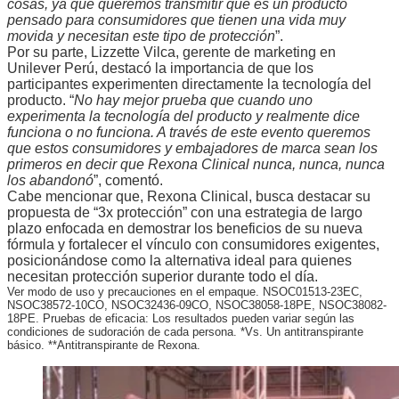
cosas, ya que queremos transmitir que es un producto
pensado para consumidores que tienen una vida muy
movida y necesitan este tipo de protección
”.
Por su parte, Lizzette Vilca, gerente de marketing en
Unilever Perú, destacó la importancia de que los
participantes experimenten directamente la tecnología del
producto. “
No hay mejor prueba que cuando uno
experimenta la tecnología del producto y realmente dice
funciona o no funciona. A través de este evento queremos
que estos consumidores y embajadores de marca sean los
primeros en decir que Rexona Clinical nunca, nunca, nunca
los abandonó
”, comentó.
Cabe mencionar que, Rexona Clinical, busca destacar su
propuesta de “3x protección” con una estrategia de largo
plazo enfocada en demostrar los beneficios de su nueva
fórmula y fortalecer el vínculo con consumidores exigentes,
posicionándose como la alternativa ideal para quienes
necesitan protección superior durante todo el día.
Ver modo de uso y precauciones en el empaque. NSOC01513-23EC,
NSOC38572-10CO, NSOC32436-09CO, NSOC38058-18PE, NSOC38082-
18PE. Pruebas de eficacia: Los resultados pueden variar según las
condiciones de sudoración de cada persona. *Vs. Un antitranspirante
básico. **Antitranspirante de Rexona.