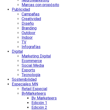
NeuroMarketing
Marcas con propósito
Publicidad
Campañas
Creatividad
Diseño
Branding
Outdoor
Indoor
TV
Infografías
Digital
Marketing Digital
Ecommerce
Social Media
Esports
Tecnología
Sostenibilidad
Especiales MN
Retail Especial
ByMarketeers
By Marketeers
Edición 1
Edición 2