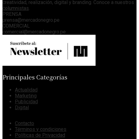
creatividad, realización, digital y branding. Conoce a nuestros
columnistas
.
PRENSA
prensa@mercadonegro.pe
COMERCIAL
comercial@mercadonegro.pe
Principales Categorías
Actualidad
Marketing
Publicidad
Digital
Contacto
Términos y condiciones
Políticas de Privacidad