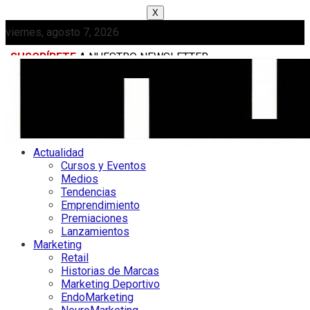
X
viernes, agosto 7, 2026
SUSCRÍBETE
A NUESTRO NEWSLETTER
MEDIAKIT
Actualidad
Cursos y Eventos
Medios
Tendencias
Emprendimiento
Premiaciones
Lanzamientos
Marketing
Retail
Historias de Marcas
Marketing Deportivo
EndoMarketing