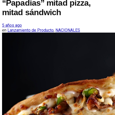
“Papadias” mitad pizza,
mitad sándwich
5 años ago
en
Lanzamiento de Producto
,
NACIONALES