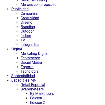
NeuroMarketing
Marcas con propósito
Publicidad
Campañas
Creatividad
Diseño
Branding
Outdoor
Indoor
TV
Infografías
Digital
Marketing Digital
Ecommerce
Social Media
Esports
Tecnología
Sostenibilidad
Especiales MN
Retail Especial
ByMarketeers
By Marketeers
Edición 1
Edición 2