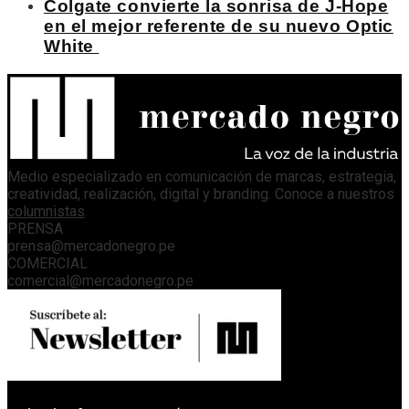
Colgate convierte la sonrisa de J-Hope
en el mejor referente de su nuevo Optic
White
Medio especializado en comunicación de marcas, estrategia,
creatividad, realización, digital y branding. Conoce a nuestros
columnistas
.
PRENSA
prensa@mercadonegro.pe
COMERCIAL
comercial@mercadonegro.pe