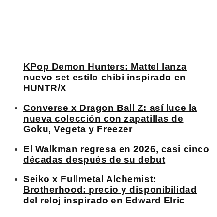
KPop Demon Hunters: Mattel lanza
nuevo set estilo chibi inspirado en
HUNTR/X
Converse x Dragon Ball Z: así luce la
nueva colección con zapatillas de
Goku, Vegeta y Freezer
El Walkman regresa en 2026, casi cinco
décadas después de su debut
Seiko x Fullmetal Alchemist:
Brotherhood: precio y disponibilidad
del reloj inspirado en Edward Elric