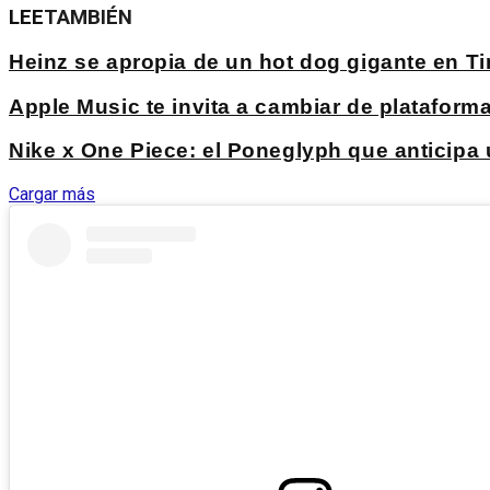
LEE
TAMBIÉN
Heinz se apropia de un hot dog gigante en 
Apple Music te invita a cambiar de platafo
Nike x One Piece: el Poneglyph que anticipa
Cargar más