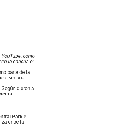
con YouTube, como
r en la cancha el
omo parte de la
mete ser una
. Según dieron a
encers
.
ntral Park
el
nza entre la