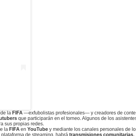
 de la
FIFA
—exfubolistas profesionales— y creadores de conte
utubers
que participarán en el torneo. Algunos de los asistent
ra sus propias redes.
de la
FIFA
en
YouTube
y mediante los canales personales de l
la plataforma de streaming, habrá
transmisiones comunitarias.