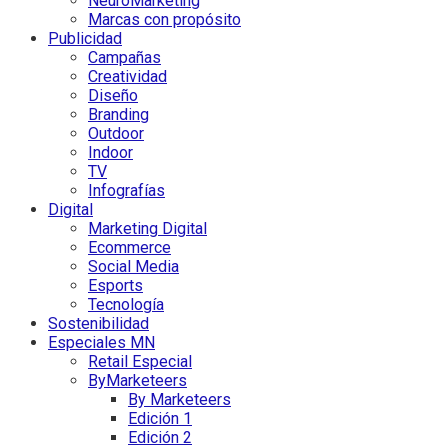
NeuroMarketing
Marcas con propósito
Publicidad
Campañas
Creatividad
Diseño
Branding
Outdoor
Indoor
TV
Infografías
Digital
Marketing Digital
Ecommerce
Social Media
Esports
Tecnología
Sostenibilidad
Especiales MN
Retail Especial
ByMarketeers
By Marketeers
Edición 1
Edición 2