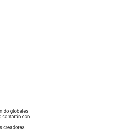
nido globales,
es contarán con
os creadores