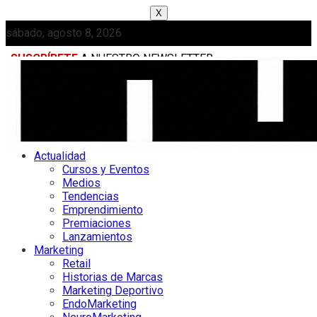
X
sábado, agosto 8, 2026
SUSCRÍBETE
A NUESTRO NEWSLETTER
MEDIAKIT
Actualidad
Cursos y Eventos
Medios
Tendencias
Emprendimiento
Premiaciones
Lanzamientos
Marketing
Retail
Historias de Marcas
Marketing Deportivo
EndoMarketing