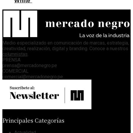
White
Medio especializado en comunicación de marcas, estrategia,
creatividad, realización, digital y branding. Conoce a nuestros
columnistas
.
PRENSA
prensa@mercadonegro.pe
COMERCIAL
comercial@mercadonegro.pe
Principales Categorías
Actualidad