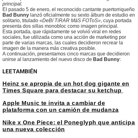
principal.
El pasado 5 de enero, el reconocido cantante puertorriqueño
Bad Bunny
lanzó oficialmente su sexto álbum de estudio en
solitario, titulado
«DeBí TiRAR MáS FOToS»
, cuya portada
presenta dos sillas monobloc como imagen principal.
Esta portada, que rápidamente se volvió viral en redes
sociales, fue utilizada como una acción de marketing por
parte de varias marcas, las cuales decidieron recrear la
imagen de la manera más creativa posible.
A continuación, presentamos cinco marcas que decidieron
unirse al lanzamiento del nuevo disco de
Bad Bunny
:
LEE
TAMBIÉN
Heinz se apropia de un hot dog gigante en
Times Square para destacar su ketchup
Apple Music te invita a cambiar de
plataforma con un camión de mudanza
Nike x One Piece: el Poneglyph que anticipa
una nueva colección