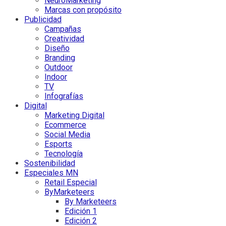
NeuroMarketing
Marcas con propósito
Publicidad
Campañas
Creatividad
Diseño
Branding
Outdoor
Indoor
TV
Infografías
Digital
Marketing Digital
Ecommerce
Social Media
Esports
Tecnología
Sostenibilidad
Especiales MN
Retail Especial
ByMarketeers
By Marketeers
Edición 1
Edición 2