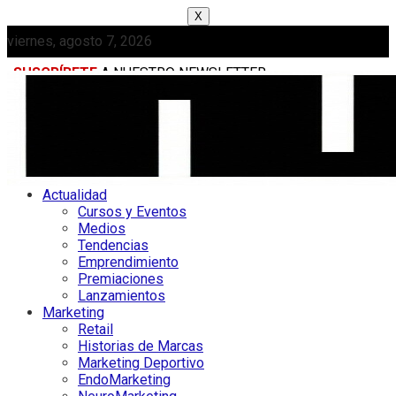
X
viernes, agosto 7, 2026
SUSCRÍBETE
A NUESTRO NEWSLETTER
MEDIAKIT
Actualidad
Cursos y Eventos
Medios
Tendencias
Emprendimiento
Premiaciones
Lanzamientos
Marketing
Retail
Historias de Marcas
Marketing Deportivo
EndoMarketing