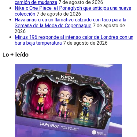
camión de mudanza
7 de agosto de 2026
Nike x One Piece: el Poneglyph que anticipa una nueva
colección
7 de agosto de 2026
Havaianas crea un llamativo calzado con taco para la
Semana de la Moda de Copenhague
7 de agosto de
2026
Minus 196 responde al intenso calor de Londres con un
bar a baja temperatura
7 de agosto de 2026
Lo + leído