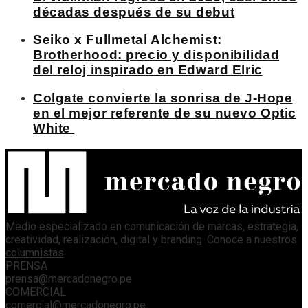
décadas después de su debut
Seiko x Fullmetal Alchemist:
Brotherhood: precio y disponibilidad
del reloj inspirado en Edward Elric
Colgate convierte la sonrisa de J-Hope
en el mejor referente de su nuevo Optic
White
Medio especializado en comunicación de marcas, estrategia,
creatividad, realización, digital y branding. Conoce a nuestros
columnistas
.
PRENSA
prensa@mercadonegro.pe
COMERCIAL
comercial@mercadonegro.pe