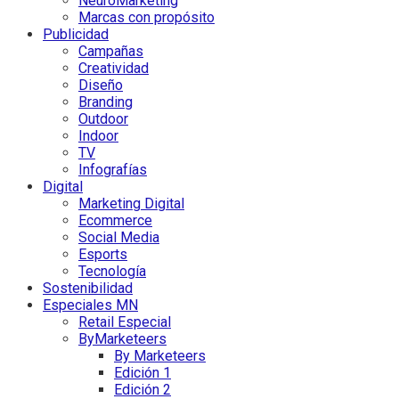
NeuroMarketing
Marcas con propósito
Publicidad
Campañas
Creatividad
Diseño
Branding
Outdoor
Indoor
TV
Infografías
Digital
Marketing Digital
Ecommerce
Social Media
Esports
Tecnología
Sostenibilidad
Especiales MN
Retail Especial
ByMarketeers
By Marketeers
Edición 1
Edición 2