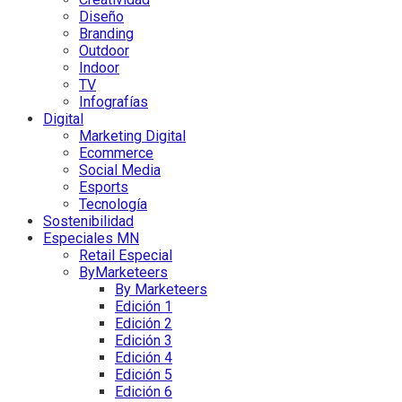
Diseño
Branding
Outdoor
Indoor
TV
Infografías
Digital
Marketing Digital
Ecommerce
Social Media
Esports
Tecnología
Sostenibilidad
Especiales MN
Retail Especial
ByMarketeers
By Marketeers
Edición 1
Edición 2
Edición 3
Edición 4
Edición 5
Edición 6