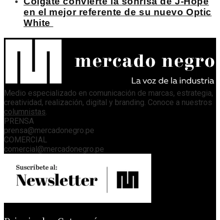
Colgate convierte la sonrisa de J-Hope
en el mejor referente de su nuevo Optic
White
Medio especializado en comunicación de marcas, estrategia,
creatividad, realización, digital y branding. Conoce a nuestros
columnistas
.
PRENSA
prensa@mercadonegro.pe
COMERCIAL
comercial@mercadonegro.pe