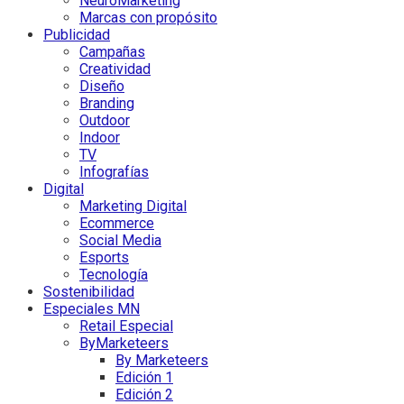
NeuroMarketing
Marcas con propósito
Publicidad
Campañas
Creatividad
Diseño
Branding
Outdoor
Indoor
TV
Infografías
Digital
Marketing Digital
Ecommerce
Social Media
Esports
Tecnología
Sostenibilidad
Especiales MN
Retail Especial
ByMarketeers
By Marketeers
Edición 1
Edición 2