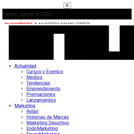
X
sábado, agosto 8, 2026
SUSCRÍBETE
A NUESTRO NEWSLETTER
MEDIAKIT
Actualidad
Cursos y Eventos
Medios
Tendencias
Emprendimiento
Premiaciones
Lanzamientos
Marketing
Retail
Historias de Marcas
Marketing Deportivo
EndoMarketing