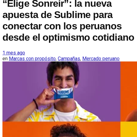
“Elige Sonreír”: la nueva
apuesta de Sublime para
conectar con los peruanos
desde el optimismo cotidiano
1 mes ago
en
Marcas con propósito
,
Campañas
,
Mercado peruano