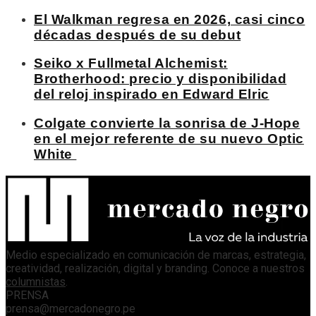
El Walkman regresa en 2026, casi cinco
décadas después de su debut
Seiko x Fullmetal Alchemist:
Brotherhood: precio y disponibilidad
del reloj inspirado en Edward Elric
Colgate convierte la sonrisa de J-Hope
en el mejor referente de su nuevo Optic
White
Medio especializado en comunicación de marcas, estrategia,
creatividad, realización, digital y branding. Conoce a nuestros
columnistas
.
PRENSA
prensa@mercadonegro.pe