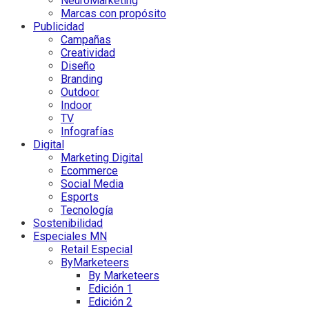
NeuroMarketing
Marcas con propósito
Publicidad
Campañas
Creatividad
Diseño
Branding
Outdoor
Indoor
TV
Infografías
Digital
Marketing Digital
Ecommerce
Social Media
Esports
Tecnología
Sostenibilidad
Especiales MN
Retail Especial
ByMarketeers
By Marketeers
Edición 1
Edición 2