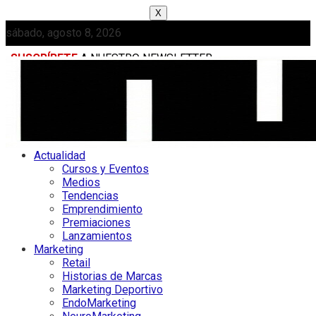
X
sábado, agosto 8, 2026
SUSCRÍBETE
A NUESTRO NEWSLETTER
MEDIAKIT
Actualidad
Cursos y Eventos
Medios
Tendencias
Emprendimiento
Premiaciones
Lanzamientos
Marketing
Retail
Historias de Marcas
Marketing Deportivo
EndoMarketing