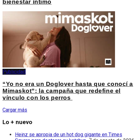
bienestar íntimo
Publicidad
“Yo no era un Doglover hasta que conocí a
Mimaskot”: la campaña que redefine el
vínculo con los perros
Cargar más
Lo + nuevo
Heinz se apropia de un hot dog gigante en Times