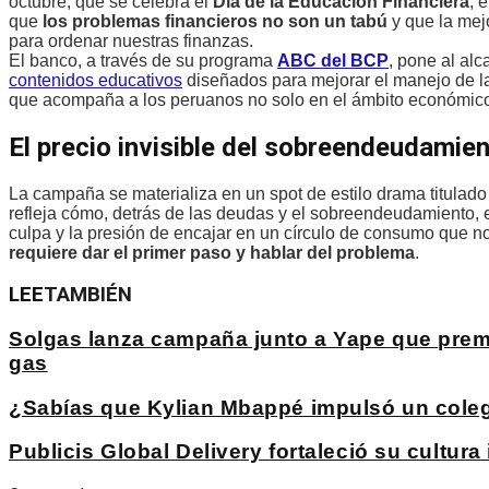
octubre, que se celebra el
Día de la Educación Financiera
, 
que
los problemas financieros no son un tabú
y que la mej
para ordenar nuestras finanzas.
El banco, a través de su programa
ABC del BCP
, pone al al
contenidos educativos
diseñados para mejorar el manejo de la
que acompaña a los peruanos no solo en el ámbito económico
El precio invisible del sobreendeudamie
La campaña se materializa en un spot de estilo drama titulad
refleja cómo, detrás de las deudas y el sobreendeudamiento, 
culpa y la presión de encajar en un círculo de consumo que no
requiere dar el primer paso y hablar del problema
.
LEE
TAMBIÉN
Solgas lanza campaña junto a Yape que premia
gas
¿Sabías que Kylian Mbappé impulsó un coleg
Publicis Global Delivery fortaleció su cultur