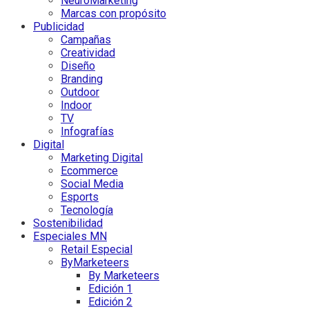
NeuroMarketing
Marcas con propósito
Publicidad
Campañas
Creatividad
Diseño
Branding
Outdoor
Indoor
TV
Infografías
Digital
Marketing Digital
Ecommerce
Social Media
Esports
Tecnología
Sostenibilidad
Especiales MN
Retail Especial
ByMarketeers
By Marketeers
Edición 1
Edición 2