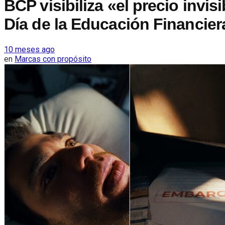
BCP visibiliza «el precio invis
Día de la Educación Financier
10 meses ago
en
Marcas con propósito