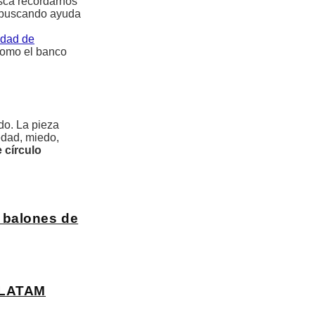
sca recordarnos
y buscando ayuda
edad de
como el banco
do. La pieza
edad, miedo,
 círculo
n balones de
n LATAM