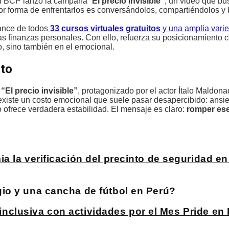
el BCP lanzó la campaña “
El precio invisible”
, un video que bu
or forma de enfrentarlos es conversándolos, compartiéndolos 
cance de todos
33 cursos virtuales gratuitos
y una amplia vari
s finanzas personales. Con ello, refuerza su posicionamiento 
, sino también en el emocional.
nto
o
“El precio invisible”
, protagonizado por el actor Ítalo Maldona
existe un costo emocional que suele pasar desapercibido: ansi
 ofrece verdadera estabilidad. El mensaje es claro:
romper ese
 la verificación del precinto de seguridad e
io y una cancha de fútbol en Perú?
a inclusiva con actividades por el Mes Pride e