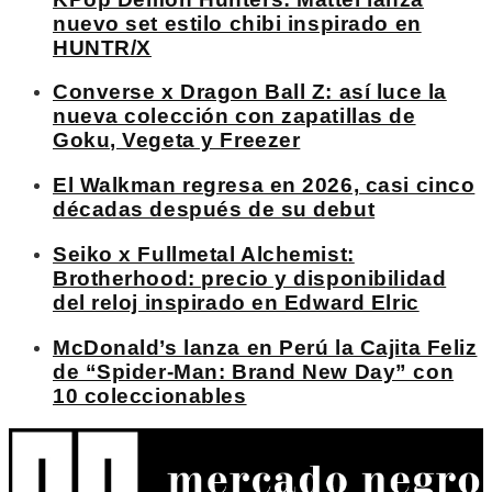
nuevo set estilo chibi inspirado en
HUNTR/X
Converse x Dragon Ball Z: así luce la
nueva colección con zapatillas de
Goku, Vegeta y Freezer
El Walkman regresa en 2026, casi cinco
décadas después de su debut
Seiko x Fullmetal Alchemist:
Brotherhood: precio y disponibilidad
del reloj inspirado en Edward Elric
McDonald’s lanza en Perú la Cajita Feliz
de “Spider-Man: Brand New Day” con
10 coleccionables