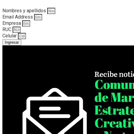
Nombres y apellidos
Email Address
Empresa
RUC
Celular
Ingresar