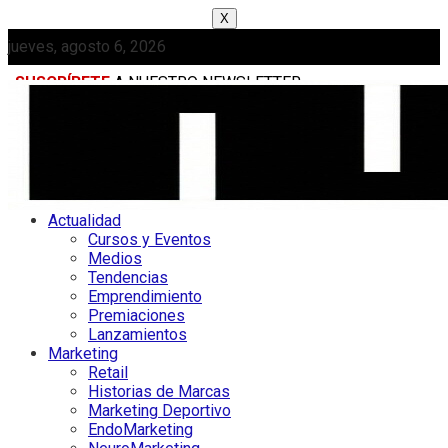
X
jueves, agosto 6, 2026
SUSCRÍBETE
A NUESTRO NEWSLETTER
MEDIAKIT
Actualidad
Cursos y Eventos
Medios
Tendencias
Emprendimiento
Premiaciones
Lanzamientos
Marketing
Retail
Historias de Marcas
Marketing Deportivo
EndoMarketing