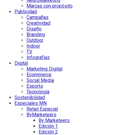
NeuroMarketing
Marcas con propósito
Publicidad
Campañas
Creatividad
Diseño
Branding
Outdoor
Indoor
TV
Infografías
Digital
Marketing Digital
Ecommerce
Social Media
Esports
Tecnología
Sostenibilidad
Especiales MN
Retail Especial
ByMarketeers
By Marketeers
Edición 1
Edición 2