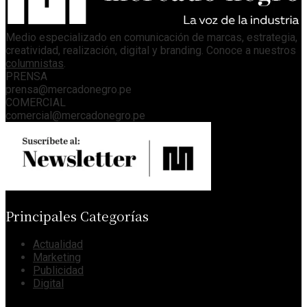
Medio especializado en comunicación de marcas, estrategia,
creatividad, realización, digital y branding. Conoce a nuestros
columnistas
.
PRENSA
prensa@mercadonegro.pe
COMERCIAL
comercial@mercadonegro.pe
Principales Categorías
Actualidad
Marketing
Publicidad
Digital