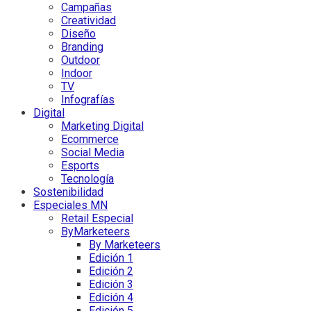
Campañas
Creatividad
Diseño
Branding
Outdoor
Indoor
TV
Infografías
Digital
Marketing Digital
Ecommerce
Social Media
Esports
Tecnología
Sostenibilidad
Especiales MN
Retail Especial
ByMarketeers
By Marketeers
Edición 1
Edición 2
Edición 3
Edición 4
Edición 5