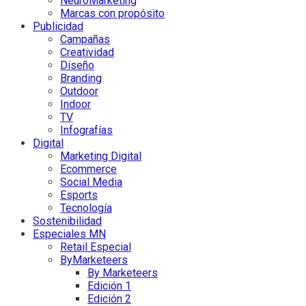
NeuroMarketing
Marcas con propósito
Publicidad
Campañas
Creatividad
Diseño
Branding
Outdoor
Indoor
TV
Infografías
Digital
Marketing Digital
Ecommerce
Social Media
Esports
Tecnología
Sostenibilidad
Especiales MN
Retail Especial
ByMarketeers
By Marketeers
Edición 1
Edición 2