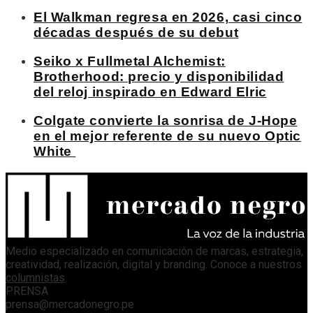
El Walkman regresa en 2026, casi cinco
décadas después de su debut
Seiko x Fullmetal Alchemist:
Brotherhood: precio y disponibilidad
del reloj inspirado en Edward Elric
Colgate convierte la sonrisa de J-Hope
en el mejor referente de su nuevo Optic
White
Medio especializado en comunicación de marcas, estrategia,
creatividad, realización, digital y branding. Conoce a nuestros
columnistas
.
PRENSA
prensa@mercadonegro.pe