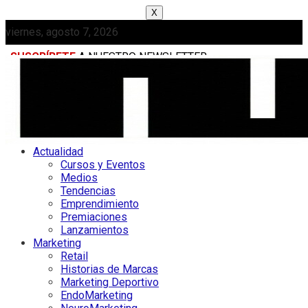
X
viernes, agosto 7, 2026
SUSCRÍBETE
A NUESTRO NEWSLETTER
MEDIAKIT
Actualidad
Cursos y Eventos
Medios
Tendencias
Emprendimiento
Premiaciones
Lanzamientos
Marketing
Retail
Historias de Marcas
Marketing Deportivo
EndoMarketing