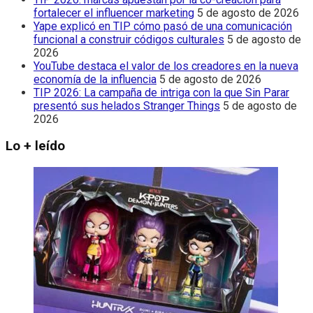
fortalecer el influencer marketing
5 de agosto de 2026
Yape explicó en TIP cómo pasó de una comunicación
funcional a construir códigos culturales
5 de agosto de
2026
YouTube destaca el valor de los creadores en la nueva
economía de la influencia
5 de agosto de 2026
TIP 2026: La campaña de intriga con la que Sin Parar
presentó sus helados Stranger Things
5 de agosto de
2026
Lo + leído