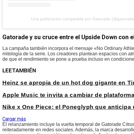
Una publicación compartida por Gatorade (@gatorade
Gatorade y su cruce entre el Upside Down con el
La campaña también incorpora el mensaje «No Ordinary Athlet
mitología de la serie. Los creadores plantean espacios con at
de que el rendimiento se pone a prueba incluso en condicion
LEE
TAMBIÉN
Heinz se apropia de un hot dog gigante en 
Apple Music te invita a cambiar de platafo
Nike x One Piece: el Poneglyph que anticipa
Cargar más
El relanzamiento incluye la vuelta temporal de Gatorade Citr
reiteradamente en redes sociales. Además, la marca desarrolló 