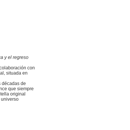
ca y el regreso
 colaboración con
al, situada en
s décadas de
mance que siempre
ella original
 universo