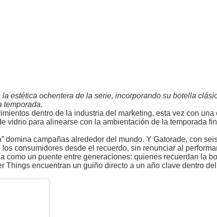
la estética ochentera de la serie, incorporando su botella clási
ma temporada.
mientos dentro de la industria del marketing, esta vez con una
e vidrio para alinearse con la ambientación de la temporada fin
ia” domina campañas alrededor del mundo. Y Gatorade, con sei
on los consumidores desde el recuerdo, sin renunciar al perfor
na como un puente entre generaciones: quienes recuerdan la bot
er Things encuentran un guiño directo a un año clave dentro del