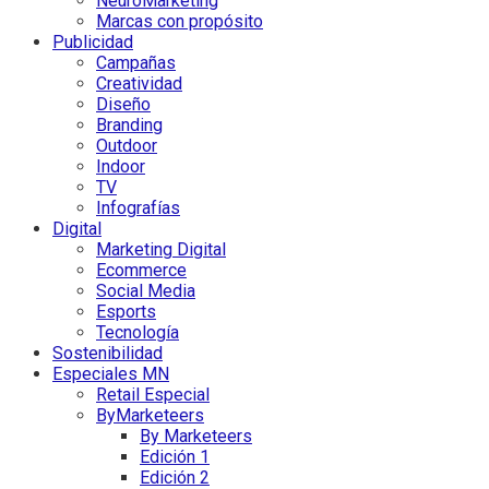
NeuroMarketing
Marcas con propósito
Publicidad
Campañas
Creatividad
Diseño
Branding
Outdoor
Indoor
TV
Infografías
Digital
Marketing Digital
Ecommerce
Social Media
Esports
Tecnología
Sostenibilidad
Especiales MN
Retail Especial
ByMarketeers
By Marketeers
Edición 1
Edición 2