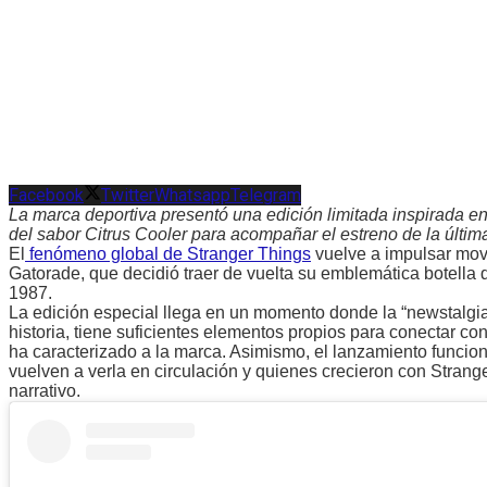
Facebook
Twitter
Whatsapp
Telegram
La marca deportiva presentó una edición limitada inspirada en 
del sabor Citrus Cooler para acompañar el estreno de la últi
El
fenómeno global de Stranger Things
vuelve a impulsar movi
Gatorade, que decidió traer de vuelta su emblemática botella d
1987.
La edición especial llega en un momento donde la “newstalg
historia, tiene suficientes elementos propios para conectar c
ha caracterizado a la marca. Asimismo, el lanzamiento funcio
vuelven a verla en circulación y quienes crecieron con Strang
narrativo.