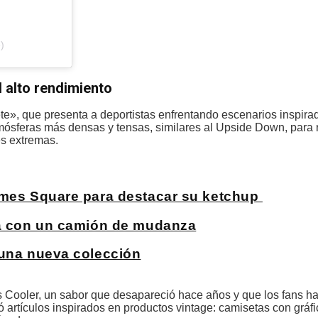
)
 alto rendimiento
e», que presenta a deportistas enfrentando escenarios inspira
mósferas más densas y tensas, similares al Upside Down, para r
es extremas.
Times Square para destacar su ketchup
rma con un camión de mudanza
 una nueva colección
us Cooler, un sabor que desapareció hace años y que los fans h
artículos inspirados en productos vintage: camisetas con gráfic