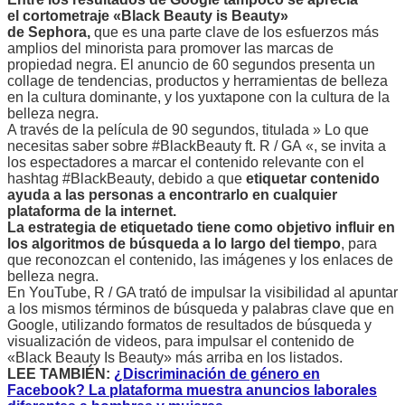
el cortometraje «Black Beauty is Beauty»
de Sephora,
que es una parte clave de los esfuerzos más
amplios del minorista para promover las marcas de
propiedad negra. El anuncio de 60 segundos presenta un
collage de tendencias, productos y herramientas de belleza
en la cultura dominante, y los yuxtapone con la cultura de la
belleza negra.
A través de la película de 90 segundos, titulada » Lo que
necesitas saber sobre #BlackBeauty ft. R / GA «, se invita a
los espectadores a marcar el contenido relevante con el
hashtag #BlackBeauty, debido a que
etiquetar contenido
ayuda a las personas a encontrarlo en cualquier
plataforma de la internet.
La estrategia de etiquetado tiene como objetivo influir en
los algoritmos de búsqueda a lo largo del tiempo
, para
que reconozcan el contenido, las imágenes y los enlaces de
belleza negra.
En YouTube, R / GA trató de impulsar la visibilidad al apuntar
a los mismos términos de búsqueda y palabras clave que en
Google, utilizando formatos de resultados de búsqueda y
visualización de videos, para impulsar el contenido de
«Black Beauty Is Beauty» más arriba en los listados.
LEE TAMBIÉN:
¿Discriminación de género en
Facebook? La plataforma muestra anuncios laborales