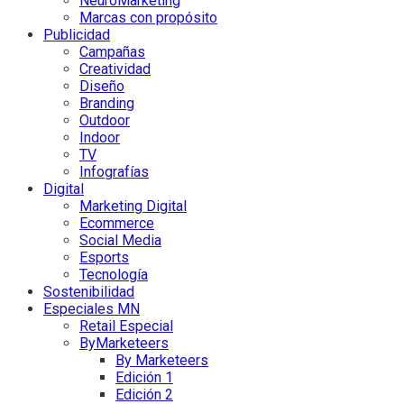
NeuroMarketing
Marcas con propósito
Publicidad
Campañas
Creatividad
Diseño
Branding
Outdoor
Indoor
TV
Infografías
Digital
Marketing Digital
Ecommerce
Social Media
Esports
Tecnología
Sostenibilidad
Especiales MN
Retail Especial
ByMarketeers
By Marketeers
Edición 1
Edición 2