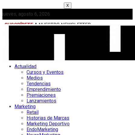
X
jueves, agosto 6, 2026
SUSCRÍBETE
A NUESTRO NEWSLETTER
MEDIAKIT
Actualidad
Cursos y Eventos
Medios
Tendencias
Emprendimiento
Premiaciones
Lanzamientos
Marketing
Retail
Historias de Marcas
Marketing Deportivo
EndoMarketing