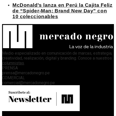
McDonald’s lanza en Perú la Cajita Feliz
de “Spider-Man: Brand New Day” con
10 coleccionables
Medio especializado en comunicación de marcas, estrategia,
creatividad, realización, digital y branding. Conoce a nuestros
columnistas
.
PRENSA
prensa@mercadonegro.pe
COMERCIAL
comercial@mercadonegro.pe