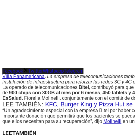
Facebook
Twitter
Whatsapp
Telegram
Villa Panamericana
.
La empresa de telecomunicaciones tambié
instalación de infraestructura para reforzar las redes 3G y 4G 
La operado de telecomunicaciones
Bitel
, contribuyó para que
de
900 chips con 30GB al mes por 6 meses, 450 tablets y
EsSalud
, Fiorella Molinelli, conjuntamente con el comité de d
LEE TAMBIÉN:
KFC, Burger King y Pizza Hut se 
“Un agradecimiento especial con la empresa Bitel por haber c
importante donación que permitirá que los pacientes se pueda
que ellos necesitan para su recuperación”, dijo
Molinelli
en un
LEE
TAMBIÉN