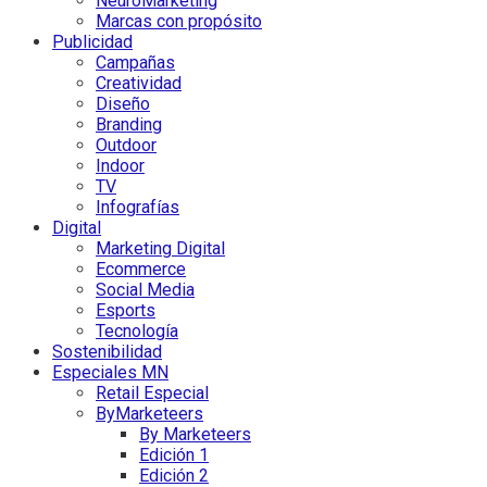
NeuroMarketing
Marcas con propósito
Publicidad
Campañas
Creatividad
Diseño
Branding
Outdoor
Indoor
TV
Infografías
Digital
Marketing Digital
Ecommerce
Social Media
Esports
Tecnología
Sostenibilidad
Especiales MN
Retail Especial
ByMarketeers
By Marketeers
Edición 1
Edición 2