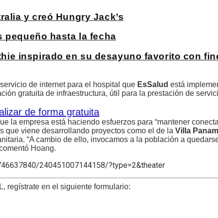
alia y creó Hungry Jack’s
s pequeño hasta la fecha
e inspirado en su desayuno favorito con fin
ervicio de internet para el hospital que
EsSalud
está impleme
ción gratuita de infraestructura, útil para la prestación de servic
lizar de forma gratuita
que la empresa está haciendo esfuerzos para “mantener conecta
 es que viene desarrollando proyectos como el de la
Villa Pana
nitaria. “A cambio de ello, invocamos a la población a quedars
, comentó Hoang.
18746637840/240451007144158/?type=2&theater
 regístrate en el siguiente formulario: