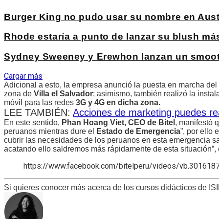
Burger King no pudo usar su nombre en Austr
Rhode estaría a punto de lanzar su blush má
Sydney Sweeney y Erewhon lanzan un smoothi
Cargar más
Adicional a esto, la empresa anunció la puesta en marcha del s
zona de
Villa el Salvador
; asimismo, también realizó la instala
móvil para las redes
3G y 4G en dicha zona.
LEE TAMBIÉN:
Acciones de marketing puedes rea
En este sentido,
Phan Hoang Viet, CEO de Bitel
, manifestó 
peruanos mientras dure el
Estado de Emergencia
”, por ello
cubrir las necesidades de los peruanos en esta emergencia sa
acatando ello saldremos más rápidamente de esta situación”
https://www.facebook.com/bitelperu/videos/vb.3016
Si quieres conocer más acerca de los cursos didácticos de ISIL,