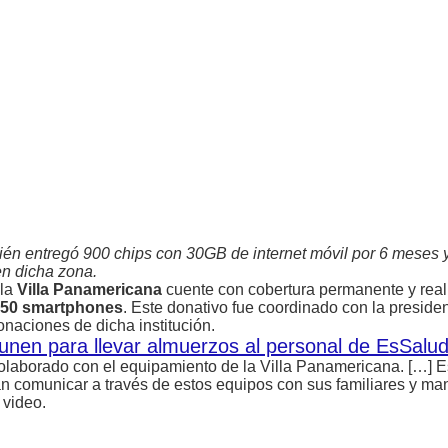
n entregó 900 chips con 30GB de internet móvil por 6 meses y 
en dicha zona.
 la
Villa Panamericana
cuente con cobertura permanente y rea
 450 smartphones
. Este donativo fue coordinado con la preside
onaciones de dicha institución.
unen para llevar almuerzos al personal de EsSalu
olaborado con el equipamiento de la Villa Panamericana. […] E
n comunicar a través de estos equipos con sus familiares y man
 video.