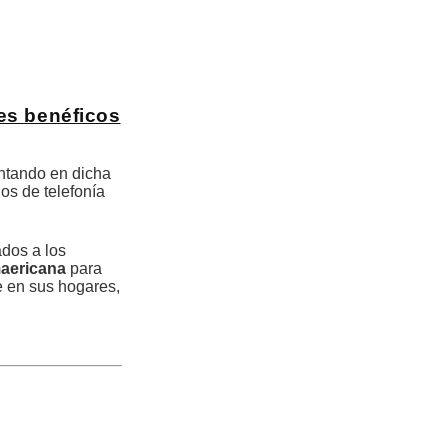
es benéficos
ntando en dicha
ios de telefonía
dos a los
maericana
para
e en sus hogares,