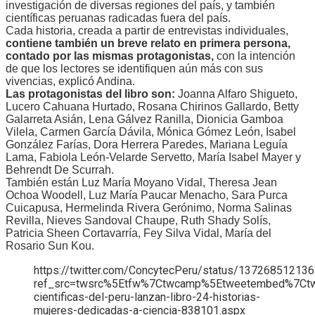
investigación de diversas regiones del país, y también
científicas peruanas radicadas fuera del país.
Cada historia, creada a partir de entrevistas individuales,
contiene también un breve relato en primera persona,
contado por las mismas protagonistas,
con la intención
de que los lectores se identifiquen aún más con sus
vivencias, explicó Andina.
Las protagonistas del libro son:
Joanna Alfaro Shigueto,
Lucero Cahuana Hurtado, Rosana Chirinos Gallardo, Betty
Galarreta Asián, Lena Gálvez Ranilla, Dionicia Gamboa
Vilela, Carmen García Dávila, Mónica Gómez León, Isabel
González Farías, Dora Herrera Paredes, Mariana Leguía
Lama, Fabiola León-Velarde Servetto, María Isabel Mayer y
Behrendt De Scurrah.
También están Luz María Moyano Vidal, Theresa Jean
Ochoa Woodell, Luz María Paucar Menacho, Sara Purca
Cuicapusa, Hermelinda Rivera Gerónimo, Norma Salinas
Revilla, Nieves Sandoval Chaupe, Ruth Shady Solís,
Patricia Sheen Cortavarría, Fey Silva Vidal, María del
Rosario Sun Kou.
https://twitter.com/ConcytecPeru/status/13726851213
ref_src=twsrc%5Etfw%7Ctwcamp%5Etweetembed%7Ctw
cientificas-del-peru-lanzan-libro-24-historias-
mujeres-dedicadas-a-ciencia-838101.aspx