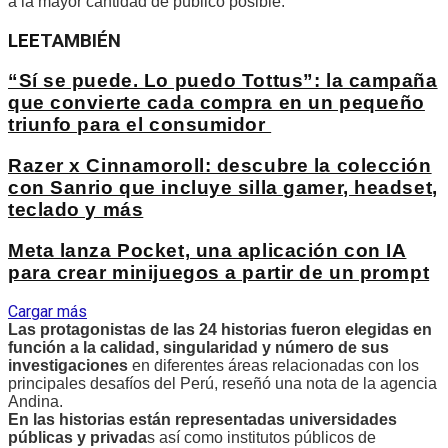
a la mayor cantidad de público posible.
LEE
TAMBIÉN
“Sí se puede. Lo puedo Tottus”: la campaña
que convierte cada compra en un pequeño
triunfo para el consumidor
Razer x Cinnamoroll: descubre la colección
con Sanrio que incluye silla gamer, headset,
teclado y más
Meta lanza Pocket, una aplicación con IA
para crear minijuegos a partir de un prompt
Cargar más
Las protagonistas de las 24 historias fueron elegidas en
función a la calidad, singularidad y número de sus
investigaciones
en diferentes áreas relacionadas con los
principales desafíos del Perú, reseñó una nota de la agencia
Andina.
En las historias están representadas universidades
públicas y privada
s así como institutos públicos de