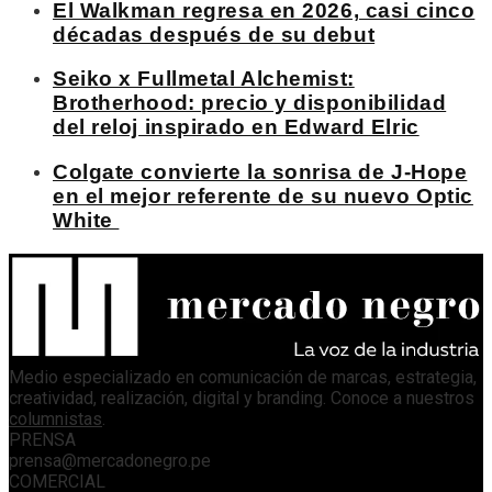
El Walkman regresa en 2026, casi cinco
décadas después de su debut
Seiko x Fullmetal Alchemist:
Brotherhood: precio y disponibilidad
del reloj inspirado en Edward Elric
Colgate convierte la sonrisa de J-Hope
en el mejor referente de su nuevo Optic
White
Medio especializado en comunicación de marcas, estrategia,
creatividad, realización, digital y branding. Conoce a nuestros
columnistas
.
PRENSA
prensa@mercadonegro.pe
COMERCIAL