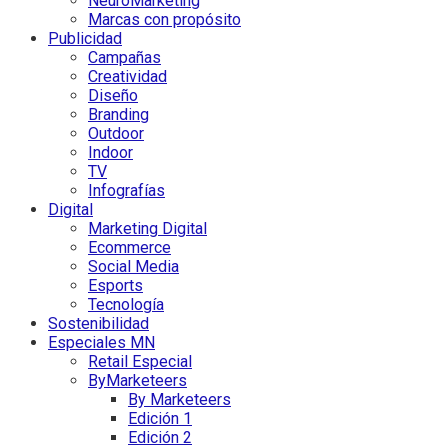
NeuroMarketing
Marcas con propósito
Publicidad
Campañas
Creatividad
Diseño
Branding
Outdoor
Indoor
TV
Infografías
Digital
Marketing Digital
Ecommerce
Social Media
Esports
Tecnología
Sostenibilidad
Especiales MN
Retail Especial
ByMarketeers
By Marketeers
Edición 1
Edición 2