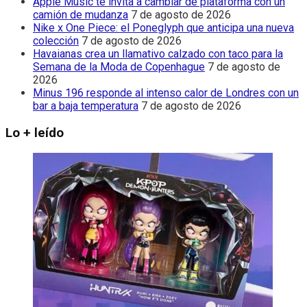
Apple Music te invita a cambiar de plataforma con un
camión de mudanza
7 de agosto de 2026
Nike x One Piece: el Poneglyph que anticipa una nueva
colección
7 de agosto de 2026
Havaianas crea un llamativo calzado con taco para la
Semana de la Moda de Copenhague
7 de agosto de
2026
Minus 196 responde al intenso calor de Londres con un
bar a baja temperatura
7 de agosto de 2026
Lo + leído