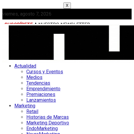
X
viernes, agosto 7, 2026
SUSCRÍBETE
A NUESTRO NEWSLETTER
MEDIAKIT
Actualidad
Cursos y Eventos
Medios
Tendencias
Emprendimiento
Premiaciones
Lanzamientos
Marketing
Retail
Historias de Marcas
Marketing Deportivo
EndoMarketing