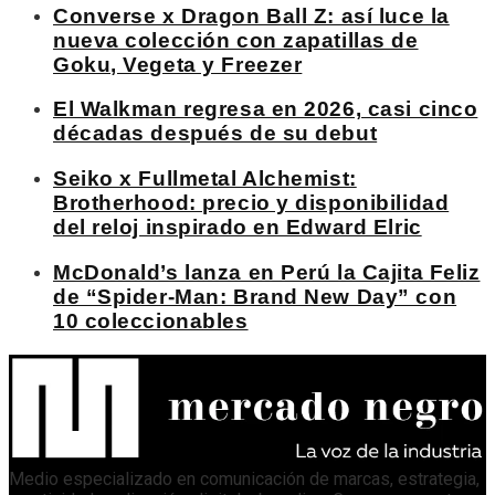
Converse x Dragon Ball Z: así luce la
nueva colección con zapatillas de
Goku, Vegeta y Freezer
El Walkman regresa en 2026, casi cinco
décadas después de su debut
Seiko x Fullmetal Alchemist:
Brotherhood: precio y disponibilidad
del reloj inspirado en Edward Elric
McDonald’s lanza en Perú la Cajita Feliz
de “Spider-Man: Brand New Day” con
10 coleccionables
Medio especializado en comunicación de marcas, estrategia,