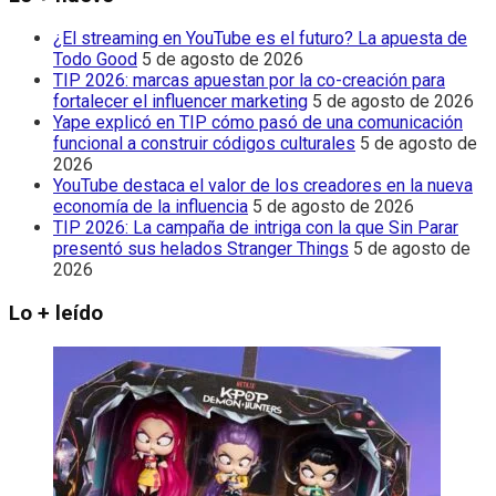
¿El streaming en YouTube es el futuro? La apuesta de
Todo Good
5 de agosto de 2026
TIP 2026: marcas apuestan por la co-creación para
fortalecer el influencer marketing
5 de agosto de 2026
Yape explicó en TIP cómo pasó de una comunicación
funcional a construir códigos culturales
5 de agosto de
2026
YouTube destaca el valor de los creadores en la nueva
economía de la influencia
5 de agosto de 2026
TIP 2026: La campaña de intriga con la que Sin Parar
presentó sus helados Stranger Things
5 de agosto de
2026
Lo + leído