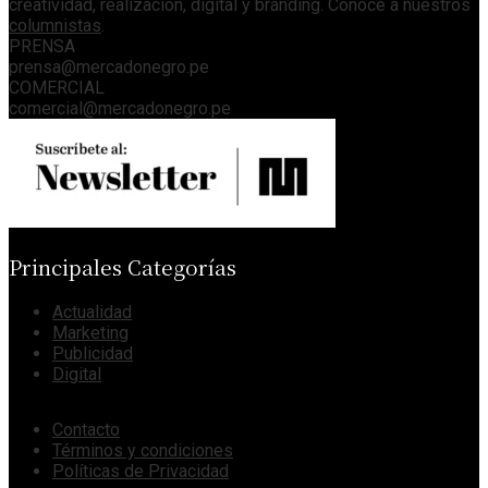
creatividad, realización, digital y branding. Conoce a nuestros
columnistas
.
PRENSA
prensa@mercadonegro.pe
COMERCIAL
comercial@mercadonegro.pe
Principales Categorías
Actualidad
Marketing
Publicidad
Digital
Contacto
Términos y condiciones
Políticas de Privacidad