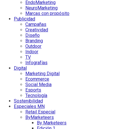
EndoMarketing
NeuroMarketing
Marcas con propósito
Publicidad
Campañas
Creatividad
Diseño
Branding
Outdoor
Indoor
TV
Infografías
Digital
Marketing Digital
Ecommerce
Social Media
Esports
Tecnología
Sostenibilidad
Especiales MN
Retail Especial
ByMarketeers
By Marketeers
Edición 1