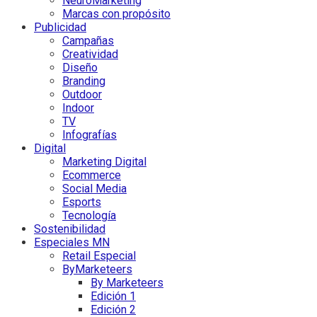
NeuroMarketing
Marcas con propósito
Publicidad
Campañas
Creatividad
Diseño
Branding
Outdoor
Indoor
TV
Infografías
Digital
Marketing Digital
Ecommerce
Social Media
Esports
Tecnología
Sostenibilidad
Especiales MN
Retail Especial
ByMarketeers
By Marketeers
Edición 1
Edición 2