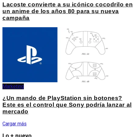
Lacoste convierte a su icónico cocodrilo en
un anime de los años 80 para su nueva
campaña
Marketing
¿Un mando de PlayStation sin botones?
Este es el control que Sony podría lanzar al
mercado
Cargar más
Lo + nuevo