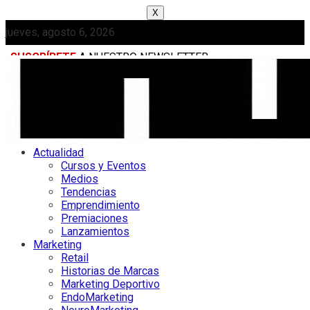
X
jueves, agosto 6, 2026
SUSCRÍBETE
A NUESTRO NEWSLETTER
MEDIAKIT
Actualidad
Cursos y Eventos
Medios
Tendencias
Emprendimiento
Premiaciones
Lanzamientos
Marketing
Retail
Historias de Marcas
Marketing Deportivo
EndoMarketing