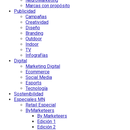
NeuroMarketing
Marcas con propósito
Publicidad
Campañas
Creatividad
Diseño
Branding
Outdoor
Indoor
TV
Infografías
Digital
Marketing Digital
Ecommerce
Social Media
Esports
Tecnología
Sostenibilidad
Especiales MN
Retail Especial
ByMarketeers
By Marketeers
Edición 1
Edición 2