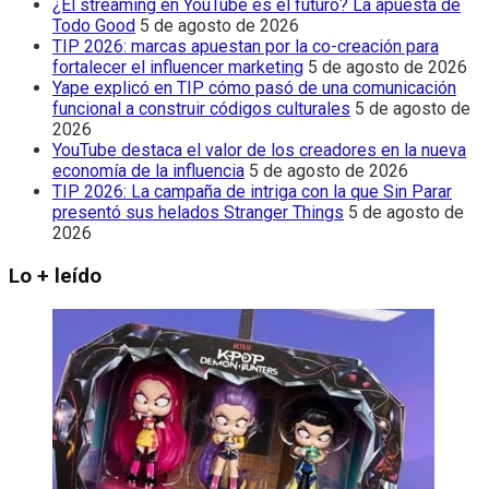
¿El streaming en YouTube es el futuro? La apuesta de
Todo Good
5 de agosto de 2026
TIP 2026: marcas apuestan por la co-creación para
fortalecer el influencer marketing
5 de agosto de 2026
Yape explicó en TIP cómo pasó de una comunicación
funcional a construir códigos culturales
5 de agosto de
2026
YouTube destaca el valor de los creadores en la nueva
economía de la influencia
5 de agosto de 2026
TIP 2026: La campaña de intriga con la que Sin Parar
presentó sus helados Stranger Things
5 de agosto de
2026
Lo + leído