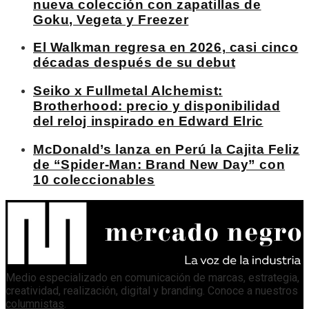
nueva colección con zapatillas de
Goku, Vegeta y Freezer
El Walkman regresa en 2026, casi cinco
décadas después de su debut
Seiko x Fullmetal Alchemist:
Brotherhood: precio y disponibilidad
del reloj inspirado en Edward Elric
McDonald’s lanza en Perú la Cajita Feliz
de “Spider-Man: Brand New Day” con
10 coleccionables
Medio especializado en comunicación de marcas, estrategia,
creatividad, realización, digital y branding. Conoce a nuestros
columnistas
.