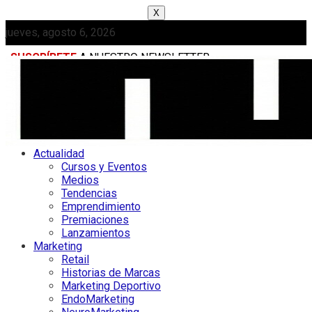
X
jueves, agosto 6, 2026
SUSCRÍBETE
A NUESTRO NEWSLETTER
MEDIAKIT
Actualidad
Cursos y Eventos
Medios
Tendencias
Emprendimiento
Premiaciones
Lanzamientos
Marketing
Retail
Historias de Marcas
Marketing Deportivo
EndoMarketing