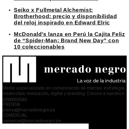
Seiko x Fullmetal Alchemist:
Brotherhood: precio y disponibilidad
del reloj inspirado en Edward Elric
McDonald’s lanza en Perú la Cajita Feliz
de “Spider-Man: Brand New Day” con
10 coleccionables
Medio especializado en comunicación de marcas, estrategia,
creatividad, realización, digital y branding. Conoce a nuestros
columnistas
.
PRENSA
prensa@mercadonegro.pe
COMERCIAL
comercial@mercadonegro.pe