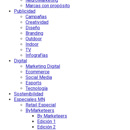
NeuroMarketing
Marcas con propósito
Publicidad
Campañas
Creatividad
Diseño
Branding
Outdoor
Indoor
TV
Infografías
Digital
Marketing Digital
Ecommerce
Social Media
Esports
Tecnología
Sostenibilidad
Especiales MN
Retail Especial
ByMarketeers
By Marketeers
Edición 1
Edición 2