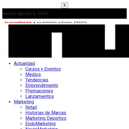
X
jueves, agosto 6, 2026
SUSCRÍBETE
A NUESTRO NEWSLETTER
MEDIAKIT
Actualidad
Cursos y Eventos
Medios
Tendencias
Emprendimiento
Premiaciones
Lanzamientos
Marketing
Retail
Historias de Marcas
Marketing Deportivo
EndoMarketing