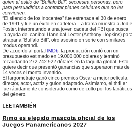
quien al estilo de “Buffalo Bill”, secuestra personas, pero
para persuadirlas a contratar planes celulares que no les
convienen.
“El silencio de los inocentes” fue estrenada el 30 de enero
de 1991 y fue un éxito en cartelera. La trama muestra a Jodie
Foster, interpretando a una joven cadete del FBI que busca
la ayuda del canibal Hannibal Lecter (Anthony Hopkins) para
atrapar a “Buffalo Bill”, otro asesino en serie con similares
modus operandi.
De acuerdo al portal
IMDb
, la producción contó con un
presupuesto estimado en 19.000.000 dólares y terminó
recaudando 272.742.922 dólares en la taquilla global. Esto
quiere decir que presentó ganancias que superaron más de
14 veces el monto invertido.
El largometraje ganó cinco premios Óscar a mejor película,
director, actor, actriz y guion adaptado. Asimismo, el thriller
fue rápidamente considerado como de culto por los fanáticos
del género.
LEE
TAMBIÉN
Rimo es elegido mascota oficial de los
Juegos Panamericanos 2027