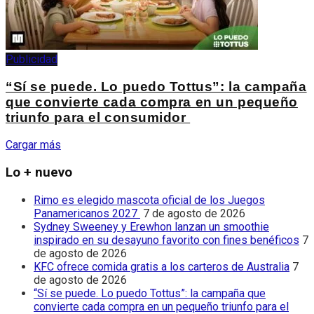
Publicidad
“Sí se puede. Lo puedo Tottus”: la campaña
que convierte cada compra en un pequeño
triunfo para el consumidor
Cargar más
Lo + nuevo
Rimo es elegido mascota oficial de los Juegos
Panamericanos 2027
7 de agosto de 2026
Sydney Sweeney y Erewhon lanzan un smoothie
inspirado en su desayuno favorito con fines benéficos
7
de agosto de 2026
KFC ofrece comida gratis a los carteros de Australia
7
de agosto de 2026
“Sí se puede. Lo puedo Tottus”: la campaña que
convierte cada compra en un pequeño triunfo para el