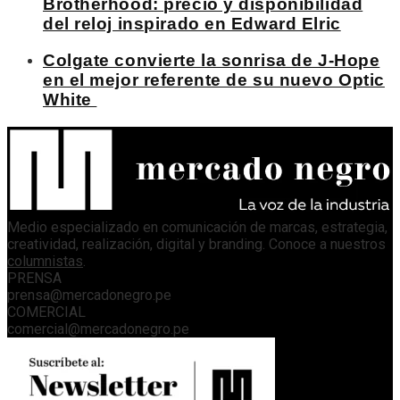
Brotherhood: precio y disponibilidad
del reloj inspirado en Edward Elric
Colgate convierte la sonrisa de J-Hope
en el mejor referente de su nuevo Optic
White
Medio especializado en comunicación de marcas, estrategia,
creatividad, realización, digital y branding. Conoce a nuestros
columnistas
.
PRENSA
prensa@mercadonegro.pe
COMERCIAL
comercial@mercadonegro.pe