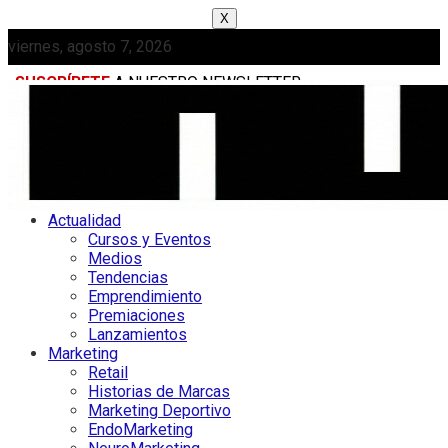
X
viernes, agosto 7, 2026
SUSCRÍBETE
A NUESTRO NEWSLETTER
MEDIAKIT
Actualidad
Cursos y Eventos
Medios
Tendencias
Emprendimiento
Premiaciones
Lanzamientos
Marketing
Retail
Historias de Marcas
Marketing Deportivo
EndoMarketing