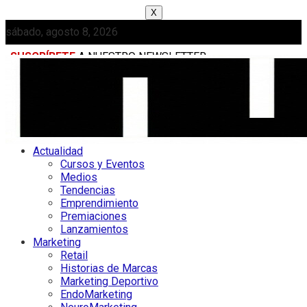
X
sábado, agosto 8, 2026
SUSCRÍBETE
A NUESTRO NEWSLETTER
MEDIAKIT
Actualidad
Cursos y Eventos
Medios
Tendencias
Emprendimiento
Premiaciones
Lanzamientos
Marketing
Retail
Historias de Marcas
Marketing Deportivo
EndoMarketing