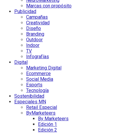
NeuroMarketing
Marcas con propósito
Publicidad
Campañas
Creatividad
Diseño
Branding
Outdoor
Indoor
TV
Infografías
Digital
Marketing Digital
Ecommerce
Social Media
Esports
Tecnología
Sostenibilidad
Especiales MN
Retail Especial
ByMarketeers
By Marketeers
Edición 1
Edición 2