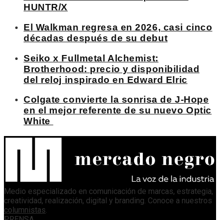
HUNTR/X
El Walkman regresa en 2026, casi cinco
décadas después de su debut
Seiko x Fullmetal Alchemist:
Brotherhood: precio y disponibilidad
del reloj inspirado en Edward Elric
Colgate convierte la sonrisa de J-Hope
en el mejor referente de su nuevo Optic
White
Medio especializado en comunicación de marcas, estrategia,
creatividad, realización, digital y branding. Conoce a nuestros
columnistas
.
PRENSA