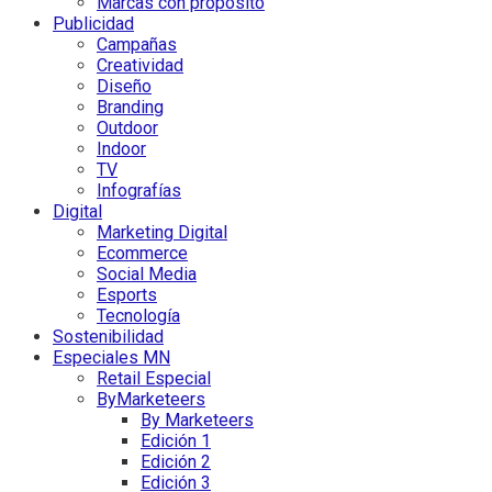
Marcas con propósito
Publicidad
Campañas
Creatividad
Diseño
Branding
Outdoor
Indoor
TV
Infografías
Digital
Marketing Digital
Ecommerce
Social Media
Esports
Tecnología
Sostenibilidad
Especiales MN
Retail Especial
ByMarketeers
By Marketeers
Edición 1
Edición 2
Edición 3