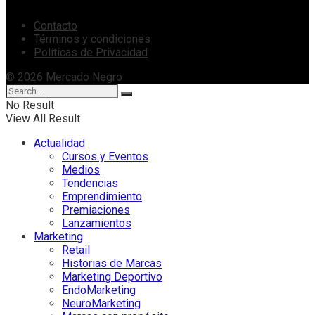
Contacto
Términos y condiciones
Políticas de Privacidad
© 2026 Mercado Negro
No Result
View All Result
Actualidad
Cursos y Eventos
Medios
Tendencias
Emprendimiento
Premiaciones
Lanzamientos
Marketing
Retail
Historias de Marcas
Marketing Deportivo
EndoMarketing
NeuroMarketing