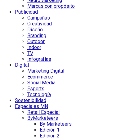
NeuroMarketing
Marcas con propósito
Publicidad
Campañas
Creatividad
Diseño
Branding
Outdoor
Indoor
TV
Infografías
Digital
Marketing Digital
Ecommerce
Social Media
Esports
Tecnología
Sostenibilidad
Especiales MN
Retail Especial
ByMarketeers
By Marketeers
Edición 1
Edición 2