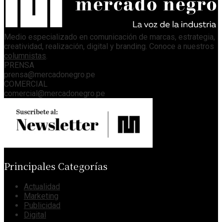
Medio especializado en comunicación de marcas, estrategia,
creatividad, realización, digital y branding. Conoce a nuestros
columnistas
.
PRENSA
prensa@mercadonegro.pe
COMERCIAL
comercial@mercadonegro.pe
Principales Categorías
Actualidad
Marketing
Publicidad
Digital