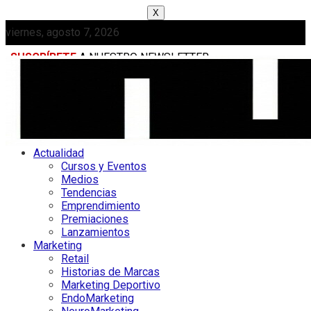
X
viernes, agosto 7, 2026
SUSCRÍBETE
A NUESTRO NEWSLETTER
MEDIAKIT
Actualidad
Cursos y Eventos
Medios
Tendencias
Emprendimiento
Premiaciones
Lanzamientos
Marketing
Retail
Historias de Marcas
Marketing Deportivo
EndoMarketing