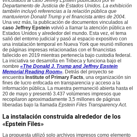
vinculados al caso Jeffrey Epstein publicados por el
Departamento de Justicia de Estados Unidos. La exhibición
también incluyó referencias a la relación pública que
mantuvieron Donald Trump y el financista antes de 2004.
Una vez más, la publicación de documentos vinculados al
caso Jeffrey Epstein
volvió a llamar la atención pública en
Estados Unidos y alrededor del mundo. Esta vez, el tema
salió del entorno judicial y pasó al espacio expositivo con
una instalación temporal en Nueva York que reunió millones
de páginas impresas relacionadas con el financistas
fallecido en 2019 mientras pertenecía bajo custodia federal.
La iniciativa se desarrolla en Tribeca y funciona bajo el
nombre
«The Donald J. Trump and Jeffrey Epstein
Memorial Reading Room»
. Detrás del proyecto se
encuentra
Institute of Primary Facts
, una organización sin
fines de lucro enfocada en transparencia y acceso a la
información pública. La muestra permaneció abierta hasta el
20 de mayo y presentó 3.437 volúmenes impresos que
recopilaron aproximadamente 3,5 millones de páginas
liberadas bajo la llamada
Epstein Files Transparency Act.
La instalación construida alrededor de los
«Epstein Files»
La propuesta utilizó solo archivos impresos como elemento