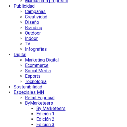
Marcas con propósito
Publicidad
Campañas
Creatividad
Diseño
Branding
Outdoor
Indoor
TV
Infografías
Digital
Marketing Digital
Ecommerce
Social Media
Esports
Tecnología
Sostenibilidad
Especiales MN
Retail Especial
ByMarketeers
By Marketeers
Edición 1
Edición 2
Edición 3