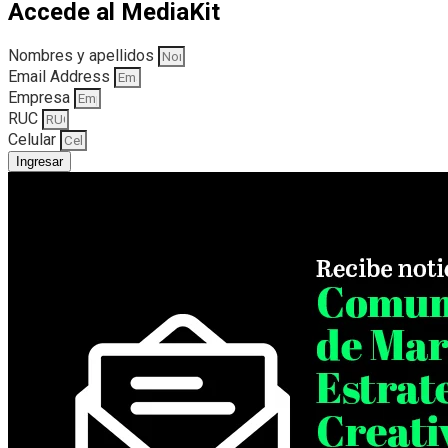
Accede al MediaKit
Nombres y apellidos
Email Address
Empresa
RUC
Celular
Ingresar