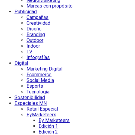
NeuroMarketing
Marcas con propósito
Publicidad
Campañas
Creatividad
Diseño
Branding
Outdoor
Indoor
TV
Infografías
Digital
Marketing Digital
Ecommerce
Social Media
Esports
Tecnología
Sostenibilidad
Especiales MN
Retail Especial
ByMarketeers
By Marketeers
Edición 1
Edición 2