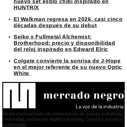
nuevo set estilo chibi inspirado en
HUNTR/X
El Walkman regresa en 2026, casi cinco
décadas después de su debut
Seiko x Fullmetal Alchemist:
Brotherhood: precio y disponibilidad
del reloj inspirado en Edward Elric
Colgate convierte la sonrisa de J-Hope
en el mejor referente de su nuevo Optic
White
Medio especializado en comunicación de marcas, estrategia,
creatividad, realización, digital y branding. Conoce a nuestros
columnistas
.