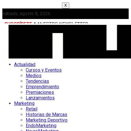
X
sábado, agosto 8, 2026
SUSCRÍBETE
A NUESTRO NEWSLETTER
MEDIAKIT
Actualidad
Cursos y Eventos
Medios
Tendencias
Emprendimiento
Premiaciones
Lanzamientos
Marketing
Retail
Historias de Marcas
Marketing Deportivo
EndoMarketing