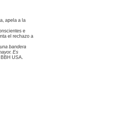
, apela a la
conscientes e
nta el rechazo a
o una bandera
mayor. Es
de BBH USA.