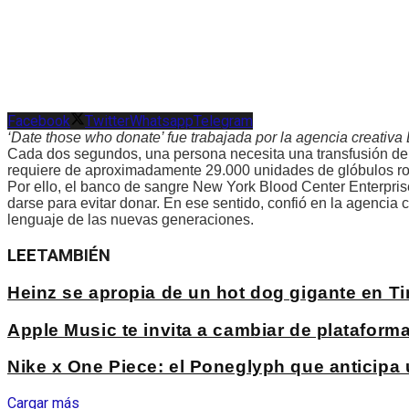
Facebook
Twitter
Whatsapp
Telegram
‘Date those who donate’ fue trabajada por la agencia creati
Cada dos segundos, una persona necesita una transfusión d
requiere de aproximadamente 29.000 unidades de glóbulos roj
Por ello, el banco de sangre New York Blood Center Enterpris
darse para evitar donar. En ese sentido, confió en la agenci
lenguaje de las nuevas generaciones.
LEE
TAMBIÉN
Heinz se apropia de un hot dog gigante en 
Apple Music te invita a cambiar de platafo
Nike x One Piece: el Poneglyph que anticipa
Cargar más