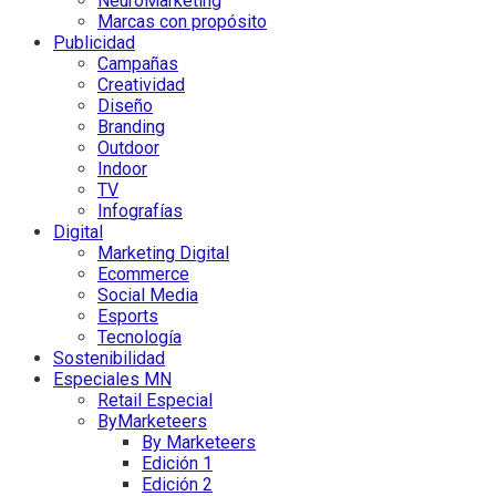
NeuroMarketing
Marcas con propósito
Publicidad
Campañas
Creatividad
Diseño
Branding
Outdoor
Indoor
TV
Infografías
Digital
Marketing Digital
Ecommerce
Social Media
Esports
Tecnología
Sostenibilidad
Especiales MN
Retail Especial
ByMarketeers
By Marketeers
Edición 1
Edición 2