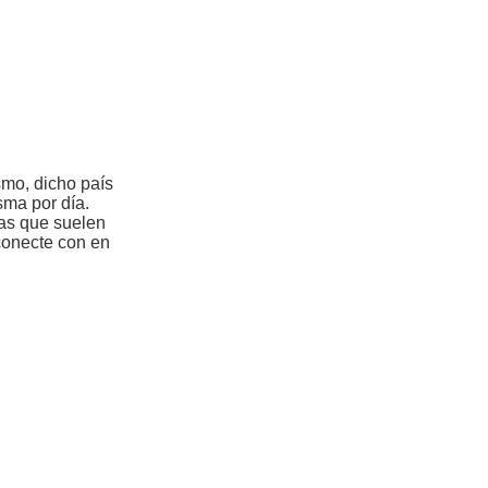
smo, dicho país
sma por día.
sas que suelen
conecte con en