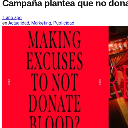
Campaña plantea que no donar
1 año ago
en
Actualidad
,
Marketing
,
Publicidad