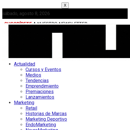
X
sábado, agosto 8, 2026
SUSCRÍBETE
A NUESTRO NEWSLETTER
MEDIAKIT
Actualidad
Cursos y Eventos
Medios
Tendencias
Emprendimiento
Premiaciones
Lanzamientos
Marketing
Retail
Historias de Marcas
Marketing Deportivo
EndoMarketing