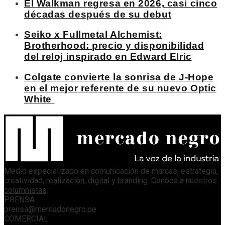
El Walkman regresa en 2026, casi cinco
décadas después de su debut
Seiko x Fullmetal Alchemist:
Brotherhood: precio y disponibilidad
del reloj inspirado en Edward Elric
Colgate convierte la sonrisa de J-Hope
en el mejor referente de su nuevo Optic
White
Medio especializado en comunicación de marcas, estrategia,
creatividad, realización, digital y branding. Conoce a nuestros
columnistas
.
PRENSA
prensa@mercadonegro.pe
COMERCIAL