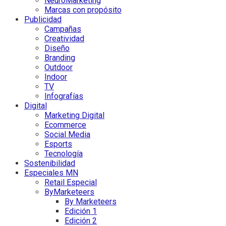
NeuroMarketing
Marcas con propósito
Publicidad
Campañas
Creatividad
Diseño
Branding
Outdoor
Indoor
TV
Infografías
Digital
Marketing Digital
Ecommerce
Social Media
Esports
Tecnología
Sostenibilidad
Especiales MN
Retail Especial
ByMarketeers
By Marketeers
Edición 1
Edición 2