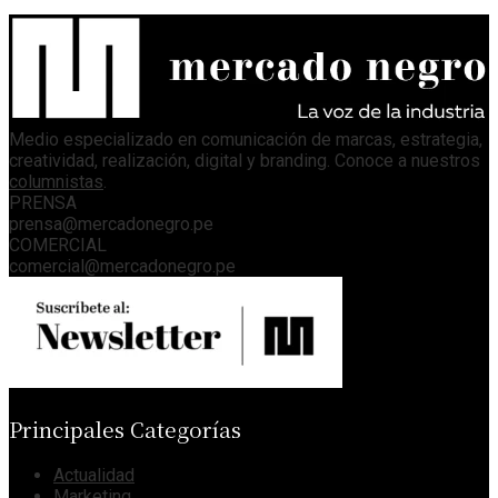
Medio especializado en comunicación de marcas, estrategia,
creatividad, realización, digital y branding. Conoce a nuestros
columnistas
.
PRENSA
prensa@mercadonegro.pe
COMERCIAL
comercial@mercadonegro.pe
Principales Categorías
Actualidad
Marketing