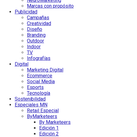
NeuroMarketing
Marcas con propósito
Publicidad
Campañas
Creatividad
Diseño
Branding
Outdoor
Indoor
TV
Infografías
Digital
Marketing Digital
Ecommerce
Social Media
Esports
Tecnología
Sostenibilidad
Especiales MN
Retail Especial
ByMarketeers
By Marketeers
Edición 1
Edición 2