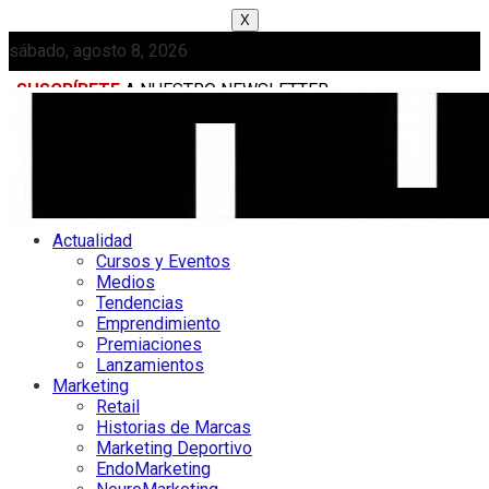
X
sábado, agosto 8, 2026
SUSCRÍBETE
A NUESTRO NEWSLETTER
MEDIAKIT
Actualidad
Cursos y Eventos
Medios
Tendencias
Emprendimiento
Premiaciones
Lanzamientos
Marketing
Retail
Historias de Marcas
Marketing Deportivo
EndoMarketing