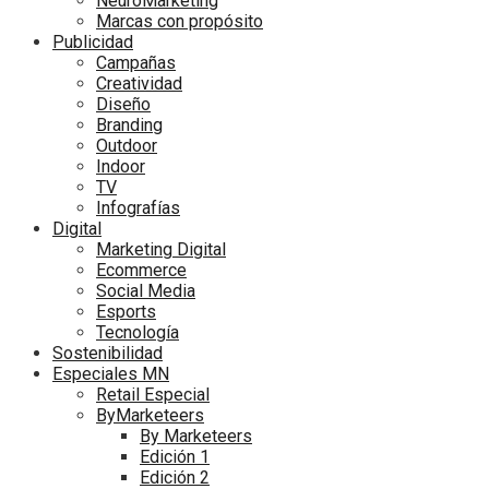
NeuroMarketing
Marcas con propósito
Publicidad
Campañas
Creatividad
Diseño
Branding
Outdoor
Indoor
TV
Infografías
Digital
Marketing Digital
Ecommerce
Social Media
Esports
Tecnología
Sostenibilidad
Especiales MN
Retail Especial
ByMarketeers
By Marketeers
Edición 1
Edición 2