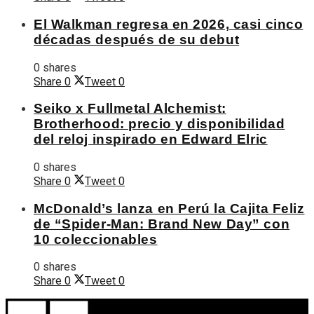
El Walkman regresa en 2026, casi cinco
décadas después de su debut
0 shares
Share
0
Tweet
0
Seiko x Fullmetal Alchemist:
Brotherhood: precio y disponibilidad
del reloj inspirado en Edward Elric
0 shares
Share
0
Tweet
0
McDonald’s lanza en Perú la Cajita Feliz
de “Spider-Man: Brand New Day” con
10 coleccionables
0 shares
Share
0
Tweet
0