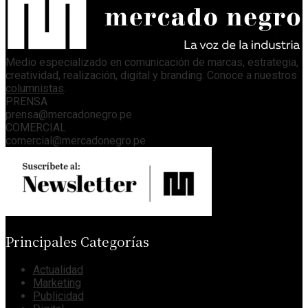
Medio especializado en comunicación de marcas, estrategia,
creatividad, realización, digital y branding. Conoce a nuestros
columnistas
.
PRENSA
prensa@mercadonegro.pe
COMERCIAL
comercial@mercadonegro.pe
Principales Categorías
Actualidad
Marketing
Publicidad