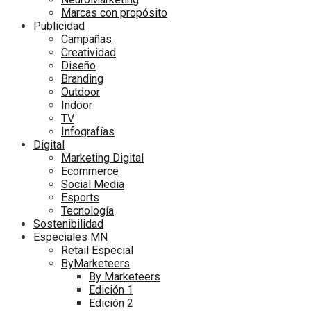
Marcas con propósito
Publicidad
Campañas
Creatividad
Diseño
Branding
Outdoor
Indoor
TV
Infografías
Digital
Marketing Digital
Ecommerce
Social Media
Esports
Tecnología
Sostenibilidad
Especiales MN
Retail Especial
ByMarketeers
By Marketeers
Edición 1
Edición 2