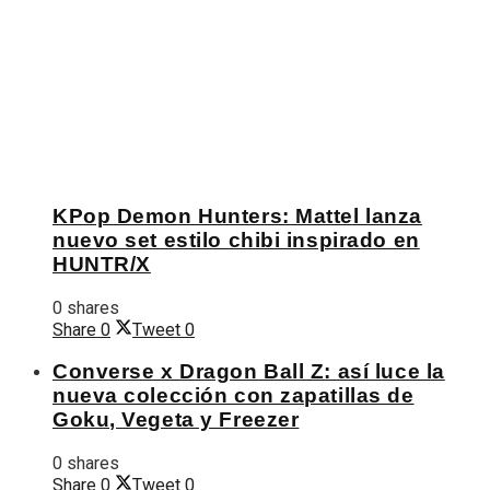
KPop Demon Hunters: Mattel lanza
nuevo set estilo chibi inspirado en
HUNTR/X
0 shares
Share
0
Tweet
0
Converse x Dragon Ball Z: así luce la
nueva colección con zapatillas de
Goku, Vegeta y Freezer
0 shares
Share
0
Tweet
0