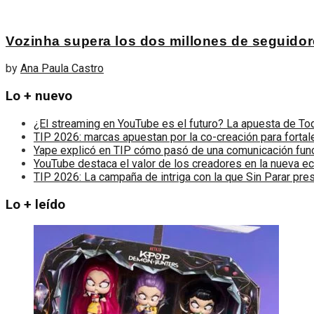
Vozinha supera los dos millones de seguidore
by
Ana Paula Castro
Lo + nuevo
¿El streaming en YouTube es el futuro? La apuesta de T
TIP 2026: marcas apuestan por la co-creación para fortale
Yape explicó en TIP cómo pasó de una comunicación funci
YouTube destaca el valor de los creadores en la nueva ec
TIP 2026: La campaña de intriga con la que Sin Parar pr
Lo + leído