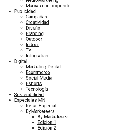
NeuroMarketing
Marcas con propósito
Publicidad
Campañas
Creatividad
Diseño
Branding
Outdoor
Indoor
TV
Infografías
Digital
Marketing Digital
Ecommerce
Social Media
Esports
Tecnología
Sostenibilidad
Especiales MN
Retail Especial
ByMarketeers
By Marketeers
Edición 1
Edición 2