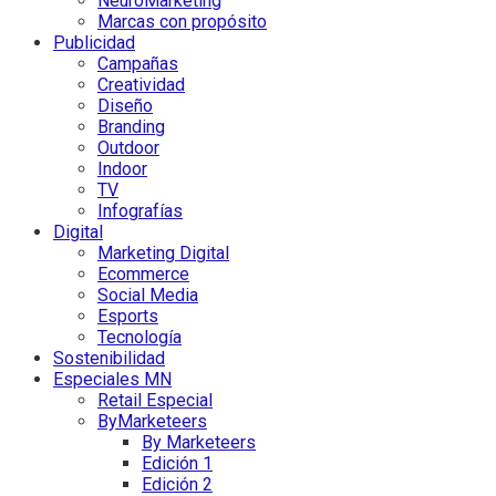
NeuroMarketing
Marcas con propósito
Publicidad
Campañas
Creatividad
Diseño
Branding
Outdoor
Indoor
TV
Infografías
Digital
Marketing Digital
Ecommerce
Social Media
Esports
Tecnología
Sostenibilidad
Especiales MN
Retail Especial
ByMarketeers
By Marketeers
Edición 1
Edición 2