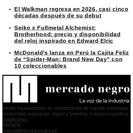
El Walkman regresa en 2026, casi cinco
décadas después de su debut
Seiko x Fullmetal Alchemist:
Brotherhood: precio y disponibilidad
del reloj inspirado en Edward Elric
McDonald’s lanza en Perú la Cajita Feliz
de “Spider-Man: Brand New Day” con
10 coleccionables
Medio especializado en comunicación de marcas, estrategia,
creatividad, realización, digital y branding. Conoce a nuestros
columnistas
.
PRENSA
prensa@mercadonegro.pe