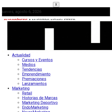
X
jueves, agosto 6, 2026
SUSCRÍBETE
A NUESTRO NEWSLETTER
MEDIAKIT
Actualidad
Cursos y Eventos
Medios
Tendencias
Emprendimiento
Premiaciones
Lanzamientos
Marketing
Retail
Historias de Marcas
Marketing Deportivo
EndoMarketing