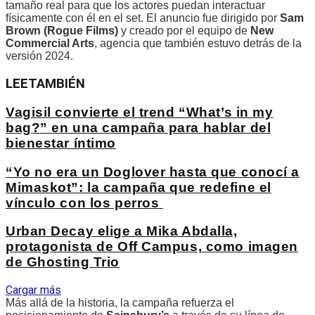
tamaño real para que los actores puedan interactuar
físicamente con él en el set. El anuncio fue dirigido por
Sam
Brown (Rogue Films)
y creado por el equipo de
New
Commercial Arts
, agencia que también estuvo detrás de la
versión 2024.
LEE
TAMBIÉN
Vagisil convierte el trend “What’s in my
bag?” en una campaña para hablar del
bienestar íntimo
“Yo no era un Doglover hasta que conocí a
Mimaskot”: la campaña que redefine el
vínculo con los perros
Urban Decay elige a Mika Abdalla,
protagonista de Off Campus, como imagen
de Ghosting Trio
Cargar más
Más allá de la historia, la campaña refuerza el