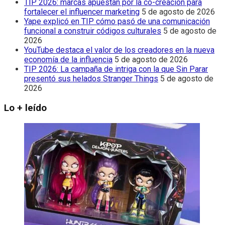
TIP 2026: marcas apuestan por la co-creación para
fortalecer el influencer marketing
5 de agosto de 2026
Yape explicó en TIP cómo pasó de una comunicación
funcional a construir códigos culturales
5 de agosto de
2026
YouTube destaca el valor de los creadores en la nueva
economía de la influencia
5 de agosto de 2026
TIP 2026: La campaña de intriga con la que Sin Parar
presentó sus helados Stranger Things
5 de agosto de
2026
Lo + leído