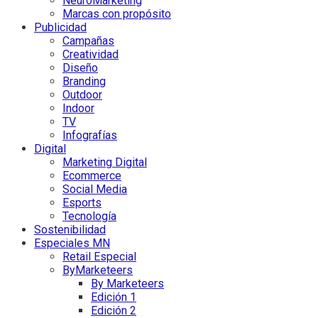
NeuroMarketing
Marcas con propósito
Publicidad
Campañas
Creatividad
Diseño
Branding
Outdoor
Indoor
TV
Infografías
Digital
Marketing Digital
Ecommerce
Social Media
Esports
Tecnología
Sostenibilidad
Especiales MN
Retail Especial
ByMarketeers
By Marketeers
Edición 1
Edición 2