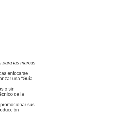
s para las marcas
cas enfocarse
lanzar una “Guía
s o sin
écnico de la
n promocionar sus
roducción