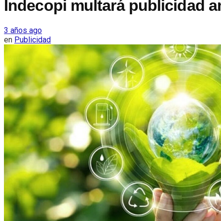
Indecopi multará publicidad 
3 años ago
en
Publicidad