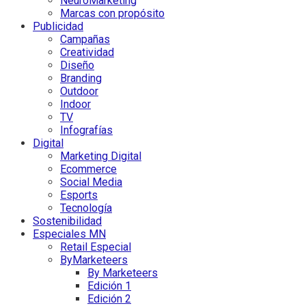
NeuroMarketing
Marcas con propósito
Publicidad
Campañas
Creatividad
Diseño
Branding
Outdoor
Indoor
TV
Infografías
Digital
Marketing Digital
Ecommerce
Social Media
Esports
Tecnología
Sostenibilidad
Especiales MN
Retail Especial
ByMarketeers
By Marketeers
Edición 1
Edición 2