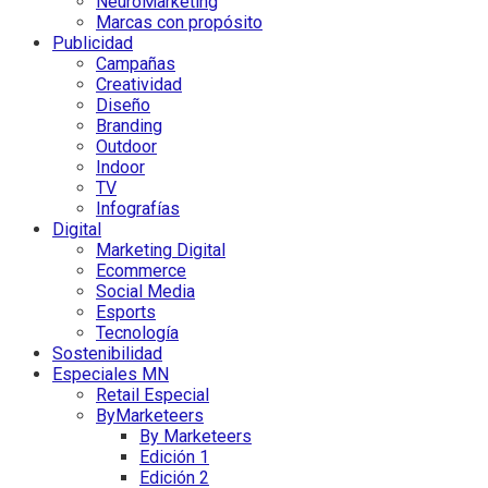
NeuroMarketing
Marcas con propósito
Publicidad
Campañas
Creatividad
Diseño
Branding
Outdoor
Indoor
TV
Infografías
Digital
Marketing Digital
Ecommerce
Social Media
Esports
Tecnología
Sostenibilidad
Especiales MN
Retail Especial
ByMarketeers
By Marketeers
Edición 1
Edición 2