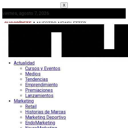
X
viernes, agosto 7, 2026
SUSCRÍBETE
A NUESTRO NEWSLETTER
MEDIAKIT
Actualidad
Cursos y Eventos
Medios
Tendencias
Emprendimiento
Premiaciones
Lanzamientos
Marketing
Retail
Historias de Marcas
Marketing Deportivo
EndoMarketing