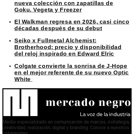
nueva colección con zapatillas de
Goku, Vegeta y Freezer
El Walkman regresa en 2026, casi cinco
décadas después de su debut
Seiko x Fullmetal Alchemist:
Brotherhood: precio y disponibilidad
del reloj inspirado en Edward Elric
Colgate convierte la sonrisa de J-Hope
en el mejor referente de su nuevo Optic
White
Medio especializado en comunicación de marcas, estrategia,
creatividad, realización, digital y branding. Conoce a nuestros
columnistas
.