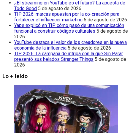
¿El streaming en YouTube es el futuro? La apuesta de
Todo Good
5 de agosto de 2026
TIP 2026: marcas apuestan por la co-creación para
fortalecer el influencer marketing
5 de agosto de 2026
Yape explicó en TIP cómo pasó de una comunicación
funcional a construir códigos culturales
5 de agosto de
2026
YouTube destaca el valor de los creadores en la nueva
economía de la influencia
5 de agosto de 2026
TIP 2026: La campaña de intriga con la que Sin Parar
presentó sus helados Stranger Things
5 de agosto de
2026
Lo + leído