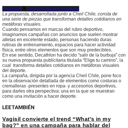
Facebook
Twitter
Whatsapp
Telegram
La propuesta, desarrollada junto a Cheil Chile, consta de
una serie de piezas que transforman detalles cotidianos en
metáforas visuales.
Cuando pensamos en marcas del rubro deportivo,
imaginamos campañas con anuncios que suelen mostrar
atletas en excelente estado, personas haciendo duras
rutinas de entrenamiento, espacios para hacer actividad
física, entre otros elementos que son muy predecibles.
En ese sentido, Decathlon ha decido “salir de la burbuja” con
su nueva propuesta publicitaria titulada “Elige tu camino”, la
cual transforma detalles cotidianos en metáforas visuales
del deporte.
La campaña, dirigida por la agencia Cheil Chile, pone foco
en la observación detallada de elementos como costuras o
cremalleras -presentes en ropa- y accesorios deportivos,
para darles otra perspectiva: una en la que se muestran
como una invitación a hacer deporte.
LEE
TAMBIÉN
Vagisil convierte el trend “What’s in my
bag?” en una campaña para hablar del